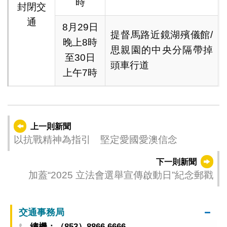
時
封閉交
通
8月29日
提督馬路近鏡湖殯儀館/
晚上8時
思親園的中央分隔帶掉
至30日
頭車行道
上午7時
上一則新聞
以抗戰精神為指引 堅定愛國愛澳信念
下一則新聞
加蓋“2025 立法會選舉宣傳啟動日”紀念郵戳
交通事務局
總機：（853）8866 6666