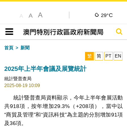
A
C
A
29°
A
搜尋
目錄
首頁
新聞
繁
简
PT
EN
2025年上半年會議及展覽統計
統計暨普查局
2025-08-19 10:09
統計暨普查局資料顯示，今年上半年會展活動
共918項，按年增加29.3%（+208項），當中以
“商貿及管理”和“資訊科技”為主題的分別增加91項
及36項。