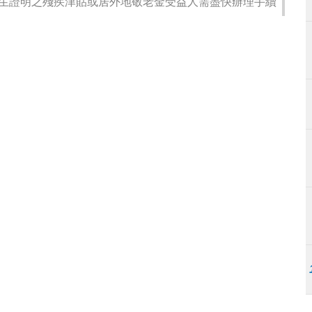
生證明之殘疾津貼或居外地敬老金受益人需盡快辦理手續