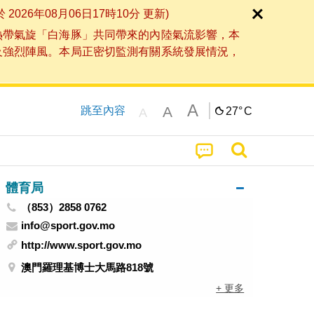
6年08月06日17時10分 更新)
熱帶氣旋「白海豚」共同帶來的內陸氣流影響，本
及強烈陣風。本局正密切監測有關系統發展情況，
A
A
跳至內容
27°
C
A
體育局
（853）2858 0762
info@sport.gov.mo
http://www.sport.gov.mo
澳門羅理基博士大馬路818號
+ 更多