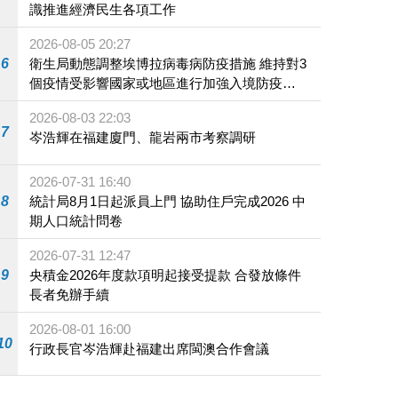
識推進經濟民生各項工作
2026-08-05 20:27
6
衛生局動態調整埃博拉病毒病防疫措施 維持對3
個疫情受影響國家或地區進行加強入境防疫措
施
2026-08-03 22:03
7
岑浩輝在福建廈門、龍岩兩市考察調研
2026-07-31 16:40
8
統計局8月1日起派員上門 協助住戶完成2026 中
期人口統計問卷
2026-07-31 12:47
9
央積金2026年度款項明起接受提款 合發放條件
長者免辦手續
2026-08-01 16:00
10
行政長官岑浩輝赴福建出席閩澳合作會議