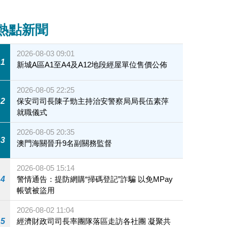
熱點新聞
2026-08-03 09:01
1
新城A區A1至A4及A12地段經屋單位售價公佈
2026-08-05 22:25
2
保安司司長陳子勁主持治安警察局局長伍素萍
就職儀式
2026-08-05 20:35
3
澳門海關晉升9名副關務監督
2026-08-05 15:14
4
警情通告：提防網購“掃碼登記”詐騙 以免MPay
帳號被盜用
2026-08-02 11:04
5
經濟財政司司長率團隊落區走訪各社團 凝聚共