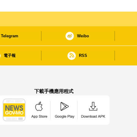
Telegram
Weibo
電子報
RSS
下載手機應用程式
澳門政府新聞 APP - App Store 下載
澳門政府新聞 APP - Google Pla
澳門政府新聞 APP -