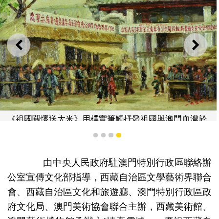
上一則
下一
《祖國關懷送大米》用樸實筆觸抒發祖國與澳門血濃於
水、澳人團結互助的情懷。
1
2
3
4
由中央人民政府駐澳門特別行政區聯絡辦
公室宣傳文化部指導，西藏自治區文學藝術界聯合
會、西藏自治區文化和旅遊廳、澳門特別行政區政
府文化局、澳門美術協會聯合主辦，西藏美術館、