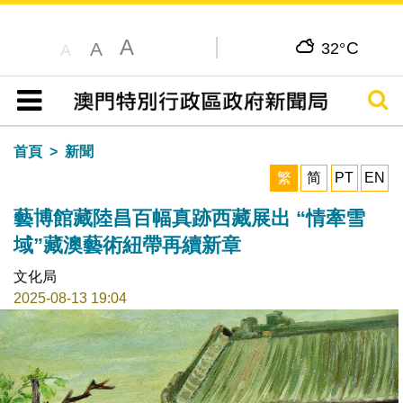
A
C
A
32°
A
搜尋
目錄
首頁
新聞
繁
简
PT
EN
藝博館藏陸昌百幅真跡西藏展出 “情牽雪
域”藏澳藝術紐帶再續新章
文化局
2025-08-13 19:04