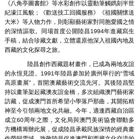
《八角亭圖書館》等水彩創作以靈動筆觸鐫刻半世
紀濠江風貌；《歡送技工回國服務》《祖國關懷送
大米》等人物力作，則彰顯藝術家對同胞愛國之情
的深情謳歌。同場首度公開陸昌1994年進藏寫生
手稿，結合珍藏文獻，立體還原他深入祖國內地及
西藏的文化探尋之旅。
陸昌創作西藏題材畫作，已成為兩地友誼
的永恆見證。1991年陸昌參加於廣州舉行的“雪域
高原畫展”，首開澳藏藝術交流先河。其後陸昌堅
持以畫筆架起藏澳友誼金橋，多次組織澳門藝術家
訪藏，促成澳門首所希望小學落戶那曲，其開拓精
神至今引領兩地文化共融。今年，適逢西藏自治區
成立60周年之際，文化局與澳門美術協會聯動多
方機構籌辦此展，促成陸昌承載民族深情的經典畫
作榮歸雪域，致敬陸昌促進澳門和西藏文化交流的