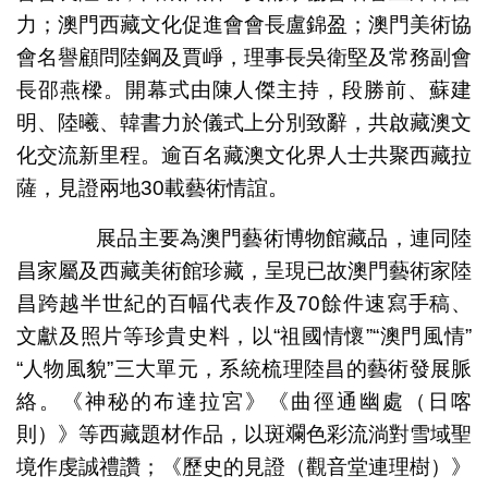
力；澳門西藏文化促進會會長盧錦盈；澳門美術協
會名譽顧問陸鋼及賈崢，理事長吳衛堅及常務副會
長邵燕樑。開幕式由陳人傑主持，段勝前、蘇建
明、陸曦、韓書力於儀式上分別致辭，共啟藏澳文
化交流新里程。逾百名藏澳文化界人士共聚西藏拉
薩，見證兩地30載藝術情誼。
展品主要為澳門藝術博物館藏品，連同陸
昌家屬及西藏美術館珍藏，呈現已故澳門藝術家陸
昌跨越半世紀的百幅代表作及70餘件速寫手稿、
文獻及照片等珍貴史料，以“祖國情懷”“澳門風情”
“人物風貌”三大單元，系統梳理陸昌的藝術發展脈
絡。《神秘的布達拉宮》《曲徑通幽處（日喀
則）》等西藏題材作品，以斑斕色彩流淌對雪域聖
境作虔誠禮讚；《歷史的見證（觀音堂連理樹）》