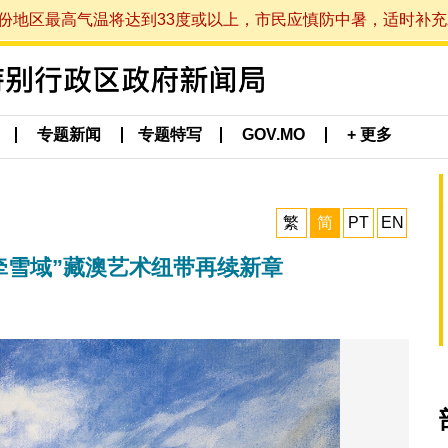
最高气温将达到33度或以上，市民应慎防中暑，适时补充水分。 (于
专题新闻
专题特写
GOV.MO
+ 更多
繁
简
PT
EN
牵雪域”藏澳艺术纽带再续新章