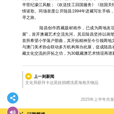
半世纪濠江风貌；《欢送技工回国服务》《祖国关
情讴歌。同场首度公开陆昌1994年进藏写生手
寻之旅。
陆昌创作西藏题材画作，已成为两地友谊的永
展”，首开澳藏艺术交流先河。其后陆昌坚持以画
首所希望小学落户那曲，其开拓精神至今引领两地
与澳门美术协会联动多方机构筹办此展，促成陆昌
藏文化交流的开拓之功，为30载藏澳艺术情谊再谱
上一则新闻
文化局获拜卡达莫娃捐赠冼星海相关物品
2025年上半年共