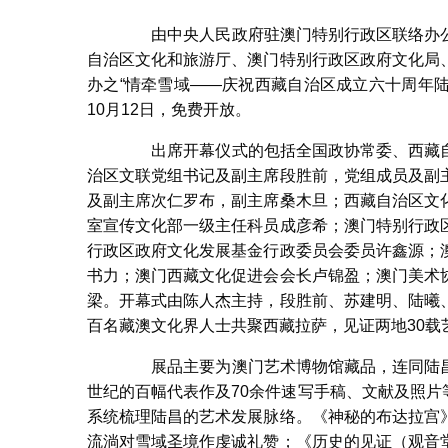
由中央人民政府驻澳门特别行政区联络办公
自治区文化和旅游厅、澳门特别行政区政府文化局
办之“情牵雪域——庆祝西藏自治区成立六十周年陆
10月12日，免费开放。
出席开幕仪式的包括全国政协常委、西藏自
治区文联党组书记及副主席段胜前，党组成员及副
及副主席次仁罗布，副主席桑木旦；西藏自治区文
室宣传文化部一级主任科员成彦希；澳门特别行政
行政区政府文化发展基金行政委员会委员许鑫源；
书力；澳门西藏文化促进会会长卢锦盈；澳门美术
梁。开幕式由陈人杰主持，段胜前、苏建明、陆曦
百名藏澳文化界人士共聚西藏拉萨，见证两地30载
展品主要为澳门艺术博物馆藏品，连同陆昌
世纪的百幅代表作及70余件速写手稿、文献及照片等
系统梳理陆昌的艺术发展脉络。《神秘的布达拉宫
流淌对雪域圣境作虔诚礼赞；《历史的见证（观音