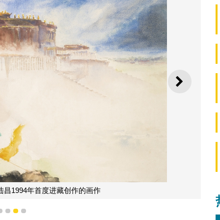
下一则
昌1994年首度进藏创作的画作
1
2
3
4