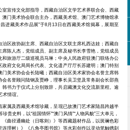
室宣传文化部指导，西藏自治区文学艺术界联合会、西藏
、澳门美术协会联合主办，西藏美术馆、澳门艺术博物馆承
昌进藏美术作品展”于8月13日在西藏美术馆揭幕，展期至
治区政协副主席、西藏自治区文联主席札西达娃；西藏自
主席陈人杰，党组成员、副主席及秘书长李雪艳，党组成员
化和旅游厅二级巡视员马琳；中央人民政府驻澳门联络办公
区政府文化局局长代表、文化遗产厅厅长苏建明；澳门特别
澳门美术协会会长陆曦；西藏自治区美术家协会名誉主席韩
协会名誉顾问陆钢及贾峥，理事长吴卫坚及常务副会长邵燕
、韩书力于仪式上分别致辞，共启藏澳文化交流新里程。逾
艺术情谊。
家属及西藏美术馆珍藏，呈现已故澳门艺术家陆昌跨越半
珍贵史料，以“祖国情怀”“澳门风情”“人物风貌”三大单元，
》《曲径通幽处（日喀则）》等西藏题材作品，以斑斓色彩
堂连理树）》《八角亭图书馆》等水彩创作以灵动笔触镌刻