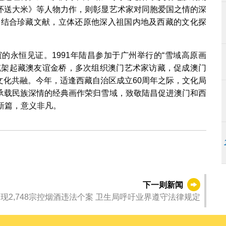
怀送大米》等人物力作，则彰显艺术家对同胞爱国之情的深
稿，结合珍藏文献，立体还原他深入祖国内地及西藏的文化探
恒见证。1991年陆昌参加于广州举行的“雪域高原画
笔架起藏澳友谊金桥，多次组织澳门艺术家访藏，促成澳门
文化共融。今年，适逢西藏自治区成立60周年之际，文化局
承载民族深情的经典画作荣归雪域，致敬陆昌促进澳门和西
新篇，意义非凡。
下一则新闻
发现2,748宗控烟酒违法个案 卫生局呼吁业界遵守法律规定