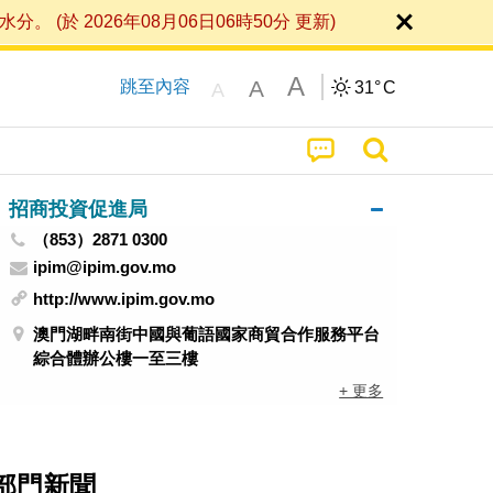
 2026年08月06日06時50分 更新)
A
A
跳至內容
31°
C
A
招商投資促進局
（853）2871 0300
ipim@ipim.gov.mo
http://www.ipim.gov.mo
澳門湖畔南街中國與葡語國家商貿合作服務平台
綜合體辦公樓一至三樓
+ 更多
部門新聞