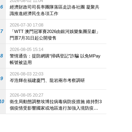
2026-08-02 11:04
6
經濟財政司司長率團隊落區走訪各社團 凝聚共
識推進經濟民生各項工作
2026-07-30 17:08
7
「WTT 澳門冠軍賽2026由銀河娛樂集團呈獻」
門票7月31日起公開發售
2026-08-05 15:14
8
警情通告：提防網購“掃碼登記”詐騙 以免MPay
帳號被盜用
2026-08-03 22:03
9
岑浩輝在福建廈門、龍岩兩市考察調研
2026-08-05 20:27
10
衛生局動態調整埃博拉病毒病防疫措施 維持對3
個疫情受影響國家或地區進行加強入境防疫措
施