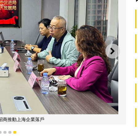
下一則
招商推動上海企業落戶
1
2
3
4