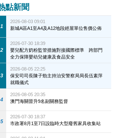
熱點新聞
2026-08-03 09:01
1
新城A區A1至A4及A12地段經屋單位售價公佈
2026-07-30 18:39
2
嬰兒配方奶粉監管措施對接國際標準 跨部門
全力保障嬰幼兒健康及食品安全
2026-08-05 22:25
3
保安司司長陳子勁主持治安警察局局長伍素萍
就職儀式
2026-08-05 20:35
4
澳門海關晉升9名副關務監督
2026-07-30 18:37
5
市政署8月1至7日設臨時大型廢舊家具收集站