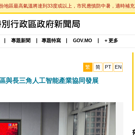
最高氣溫將達到33度或以上，市民應慎防中暑，適時補充水分。 (於
專題新聞
專題特寫
GOV.MO
+ 更多
繁
简
PT
EN
灣區與長三角人工智能產業協同發展