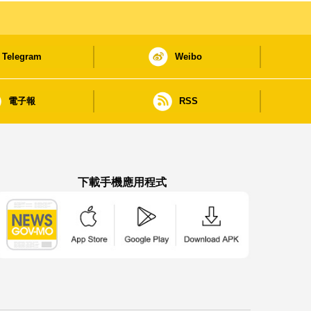
Telegram
Weibo
電子報
RSS
下載手機應用程式
澳門政府新聞 APP - App Store 下載
澳門政府新聞 APP - Google Pla
澳門政府新聞 APP -