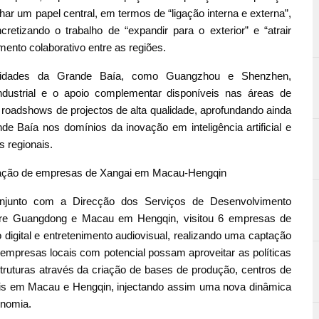
ar um papel central, em termos de “ligação interna e externa”,
retizando o trabalho de “expandir para o exterior” e “atrair
ento colaborativo entre as regiões.
cidades da Grande Baía, como Guangzhou e Shenzhen,
industrial e o apoio complementar disponíveis nas áreas de
da 8 roadshows de projectos de alta qualidade, aprofundando ainda
de Baía nos domínios da inovação em inteligência artificial e
s regionais.
ixação de empresas de Xangai em Macau-Hengqin
njunto com a Direcção dos Serviços de Desenvolvimento
re Guangdong e Macau em Hengqin, visitou 6 empresas de
 digital e entretenimento audiovisual, realizando uma captação
 empresas locais com potencial possam aproveitar as políticas
ruturas através da criação de bases de produção, centros de
ais em Macau e Hengqin, injectando assim uma nova dinâmica
onomia.