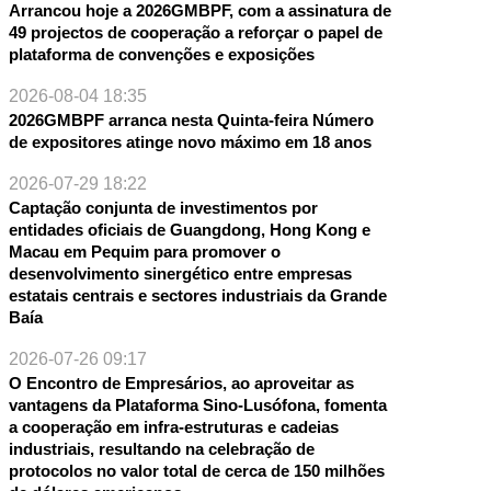
Arrancou hoje a 2026GMBPF, com a assinatura de
49 projectos de cooperação a reforçar o papel de
NTE
plataforma de convenções e exposições
2026-08-04 18:35
2026GMBPF arranca nesta Quinta-feira Número
de expositores atinge novo máximo em 18 anos
2026-07-29 18:22
Captação conjunta de investimentos por
entidades oficiais de Guangdong, Hong Kong e
Macau em Pequim para promover o
desenvolvimento sinergético entre empresas
estatais centrais e sectores industriais da Grande
Baía
2026-07-26 09:17
O Encontro de Empresários, ao aproveitar as
vantagens da Plataforma Sino-Lusófona, fomenta
a cooperação em infra-estruturas e cadeias
industriais, resultando na celebração de
protocolos no valor total de cerca de 150 milhões