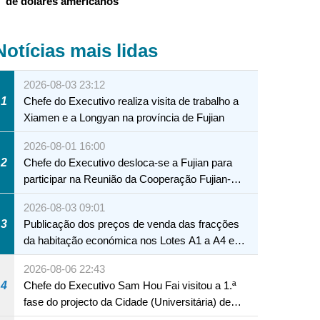
de dólares americanos
Notícias mais lidas
2026-08-03 23:12
1
Chefe do Executivo realiza visita de trabalho a
Xiamen e a Longyan na província de Fujian
2026-08-01 16:00
2
Chefe do Executivo desloca-se a Fujian para
participar na Reunião da Cooperação Fujian-
Macau
2026-08-03 09:01
3
Publicação dos preços de venda das fracções
da habitação económica nos Lotes A1 a A4 e
A12 da Zona A dos Novos Aterros
2026-08-06 22:43
4
Chefe do Executivo Sam Hou Fai visitou a 1.ª
fase do projecto da Cidade (Universitária) de
Educação Internacional de Macau e Hengqin