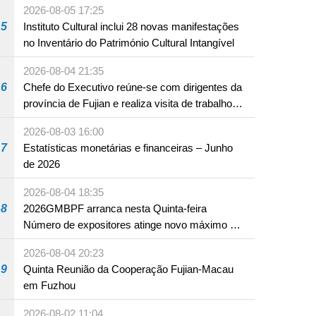
2026-08-05 17:25
5
Instituto Cultural inclui 28 novas manifestações
no Inventário do Património Cultural Intangível
2026-08-04 21:35
6
Chefe do Executivo reúne-se com dirigentes da
província de Fujian e realiza visita de trabalho
em Fuzhou
2026-08-03 16:00
7
Estatísticas monetárias e financeiras – Junho
de 2026
2026-08-04 18:35
8
2026GMBPF arranca nesta Quinta-feira
Número de expositores atinge novo máximo em
18 anos
2026-08-04 20:23
9
Quinta Reunião da Cooperação Fujian-Macau
em Fuzhou
2026-08-02 11:04