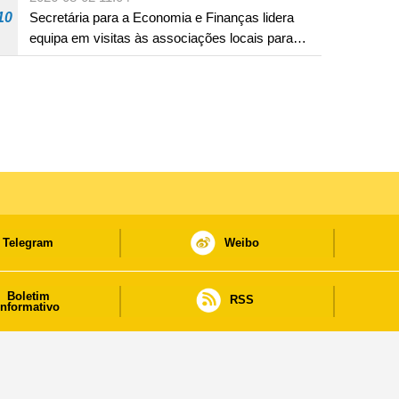
10
Secretária para a Economia e Finanças lidera
equipa em visitas às associações locais para
consolidar consensos e promover os trabalhos
nas áreas económica e social
Telegram
Weibo
Boletim
RSS
informativo