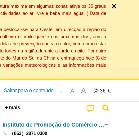
ratura máxima em algumas zonas atinja os 36 graus
tividades ao ar livre e beba mais água. ( Data de
a deslocar-se para Oeste, em direcção à região do
 soalheiro e muito quente nos próximos dias, com a
edidas de prevenção contra o calor, bem como estar
fortes na região durante a tarde e noite. Por outro
rte do Mar do Sul da China e enfraqueça hoje (8 de
s variações meteorológicas e as informações mais
A
A
Saltar para o conteúdo
36°
C
A
+ mais
Instituto de Promoção do Comércio e do Investimento
（853）2871 0300