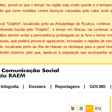
dias, prevê-se que o tempo na região seja muito quente e a tempe
ão que tome medidas contra doenças causadas pelo calor, evite ac
 “Dolphin”, localizada junto ao Arquipélago de Ryukyu, continue 
ntinental trazida pelo “Dolphin”, o tempo em Macau vai continuar
dãos devem evitar a permanência prolongada ao ar livre e tomar m
ras, que poderá provocar aguaceiros, trovoadas e rajadas de vento 
e, localizada perto da Ilha de Hainan se desloque para a parte No
ferido sistema, pelo que, apela-se à população que acompanhe a
Infografia
Dossiers
Reportagens
GOV.MO
繁
简
PT
EN