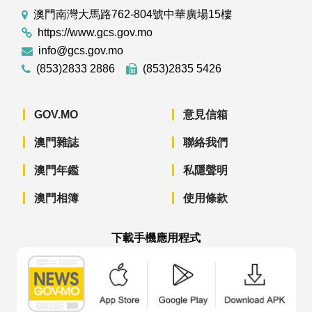
澳門南灣大馬路762-804號中華廣場15樓
https://www.gcs.gov.mo
info@gcs.gov.mo
(853)2833 2886
(853)2835 5426
GOV.MO
意見信箱
澳門雜誌
聯絡我們
澳門年鑑
私隱聲明
澳門相簿
使用條款
下載手機應用程式
澳門政府新聞 APP - App Store 下載
澳門政府新聞 APP - Googl
澳門政府新聞 