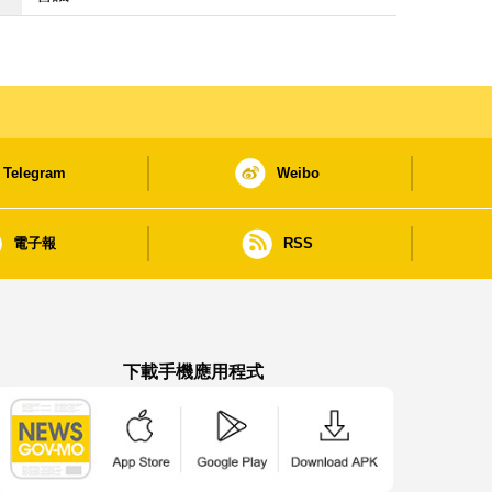
Telegram
Weibo
電子報
RSS
下載手機應用程式
澳門政府新聞 APP - App Store 下載
澳門政府新聞 APP - Google Pla
澳門政府新聞 APP -