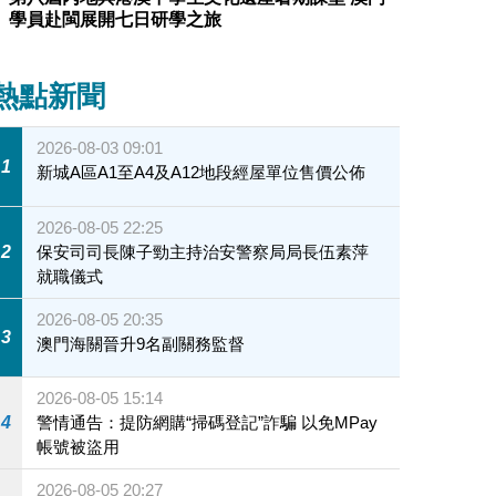
學員赴閩展開七日研學之旅
熱點新聞
2026-08-03 09:01
1
新城A區A1至A4及A12地段經屋單位售價公佈
2026-08-05 22:25
2
保安司司長陳子勁主持治安警察局局長伍素萍
就職儀式
2026-08-05 20:35
3
澳門海關晉升9名副關務監督
2026-08-05 15:14
4
警情通告：提防網購“掃碼登記”詐騙 以免MPay
帳號被盜用
2026-08-05 20:27