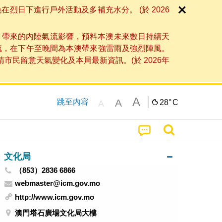
日下進行戶外活動及多補充水分。 (於 2026
」帶來的內陸氣流影響，預料本澳未來數日持續天
流，在下午至晚間為本澳帶來強雷雨及強烈陣風。
民留意天氣變化及本局最新資訊。(於 2026年
A
A
跳至內容
28°
C
A
文化局
（853）2836 6866
webmaster@icm.gov.mo
http://www.icm.gov.mo
澳門塔石廣場文化局大樓