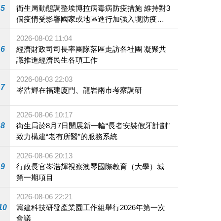
5
衛生局動態調整埃博拉病毒病防疫措施 維持對3
個疫情受影響國家或地區進行加強入境防疫措
施
2026-08-02 11:04
6
經濟財政司司長率團隊落區走訪各社團 凝聚共
識推進經濟民生各項工作
2026-08-03 22:03
7
岑浩輝在福建廈門、龍岩兩市考察調研
2026-08-06 10:17
8
衛生局於8月7日開展新一輪“長者安裝假牙計劃”
致力構建“老有所醫”的服務系統
2026-08-06 20:13
9
行政長官岑浩輝視察澳琴國際教育（大學）城
第一期項目
2026-08-06 22:21
10
籌建科技研發產業園工作組舉行2026年第一次
會議