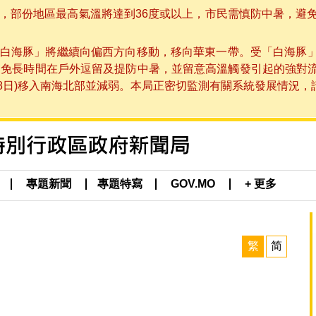
部份地區最高氣溫將達到36度或以上，市民需慎防中暑，避免在烈
白海豚」將繼續向偏西方向移動，移向華東一帶。受「白海豚
避免長時間在戶外逗留及提防中暑，並留意高溫觸發引起的強對
8日)移入南海北部並減弱。本局正密切監測有關系統發展情況，請市
專題新聞
專題特寫
GOV.MO
+ 更多
繁
简