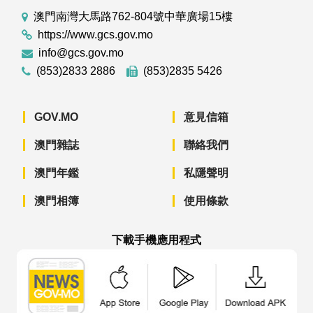
澳門南灣大馬路762-804號中華廣場15樓
https://www.gcs.gov.mo
info@gcs.gov.mo
(853)2833 2886
(853)2835 5426
GOV.MO
意見信箱
澳門雜誌
聯絡我們
澳門年鑑
私隱聲明
澳門相簿
使用條款
下載手機應用程式
澳門政府新聞 APP - App Store 下載
澳門政府新聞 APP - Googl
澳門政府新聞 