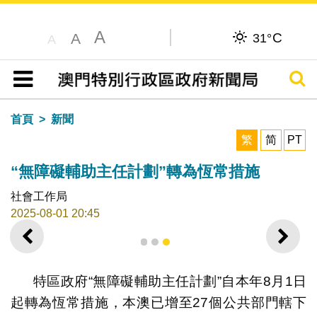
A
C
A
31°
A
搜尋
目錄
首頁
新聞
繁
简
PT
“無障礙輔助主任計劃”轉為恆常措施
社會工作局
2025-08-01 20:45
上一則
下一
1
2
3
特區政府“無障礙輔助主任計劃”自本年8月1日
起轉為恆常措施，本澳已增至27個公共部門轄下