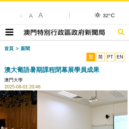
A
C
A
32°
A
搜尋
目錄
首頁
新聞
繁
简
PT
EN
澳大葡語暑期課程閉幕展學員成果
澳門大學
2025-08-01 20:46