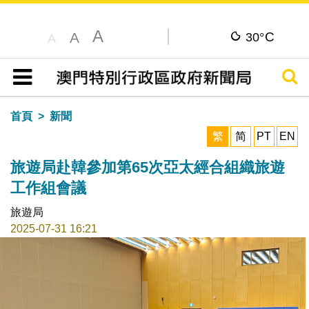
A
C
A
30°
A
搜尋
目錄
首頁
新聞
繁
简
PT
EN
旅遊局赴韓參加第65次亞太經合組織旅遊
工作組會議
旅遊局
2025-07-31 16:21