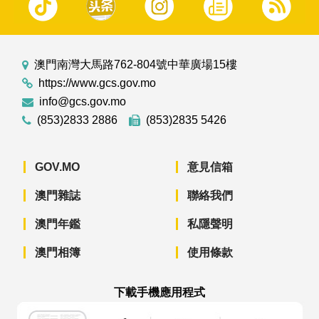
澳門南灣大馬路762-804號中華廣場15樓
https://www.gcs.gov.mo
info@gcs.gov.mo
(853)2833 2886
(853)2835 5426
GOV.MO
意見信箱
澳門雜誌
聯絡我們
澳門年鑑
私隱聲明
澳門相簿
使用條款
下載手機應用程式
澳門政府新聞 APP - App Store 下載
澳門政府新聞 APP - Googl
澳門政府新聞 