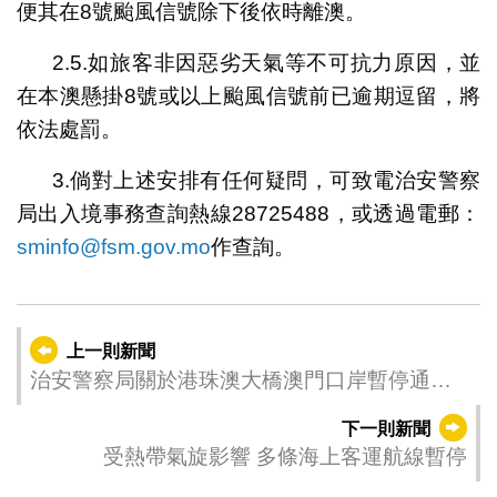
便其在8號颱風信號除下後依時離澳。
2.5.如旅客非因惡劣天氣等不可抗力原因，並
在本澳懸掛8號或以上颱風信號前已逾期逗留，將
依法處罰。
3.倘對上述安排有任何疑問，可致電治安警察
局出入境事務查詢熱線28725488，或透過電郵：
sminfo@fsm.gov.mo
作查詢。
上一則新聞
治安警察局關於港珠澳大橋澳門口岸暫停通關
服務的信息
下一則新聞
受熱帶氣旋影響 多條海上客運航線暫停