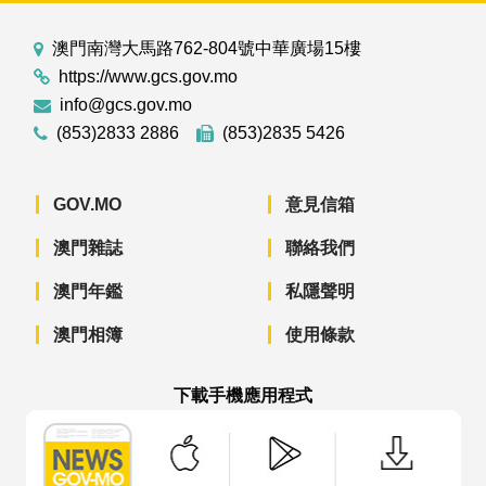
澳門南灣大馬路762-804號中華廣場15樓
https://www.gcs.gov.mo
info@gcs.gov.mo
(853)2833 2886
(853)2835 5426
GOV.MO
意見信箱
澳門雜誌
聯絡我們
澳門年鑑
私隱聲明
澳門相簿
使用條款
下載手機應用程式
澳門政府新聞 APP - App Store 下載
澳門政府新聞 APP - Googl
澳門政府新聞 