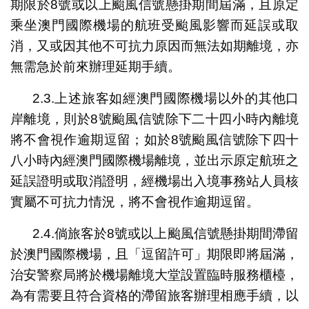
期限於8號或以上颱風信號懸掛期間屆滿，且原定
乘坐澳門國際機場的航班受颱風影響而延誤或取
消，又或因其他不可抗力原因而無法如期離境，亦
無需急於前來辦理延期手續。
2.3.上述旅客如經澳門國際機場以外的其他口
岸離境，則於8號颱風信號除下二十四小時內離境
將不會視作逾期逗留；如於8號颱風信號除下四十
八小時內經澳門國際機場離境，並出示原定航班之
延誤證明或取消證明，經機場出入境事務站人員核
實屬不可抗力情況，將不會視作逾期逗留。
2.4.倘旅客於8號或以上颱風信號懸掛期間滯留
於澳門國際機場，且「逗留許可」期限即將屆滿，
治安警察局將於機場離境大堂設置臨時服務櫃檯，
為有需要且符合資格的滯留旅客辦理相應手續，以