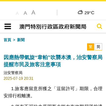
A
C
A
29°
A
搜尋
目錄
首頁
新聞
繁
简
因應熱帶氣旋“韋帕”吹襲本澳，治安警察局
提醒市民及旅客注意事項
治安警察局
2025-07-19 20:31
1.旅客應留意所獲之「逗留許可」期限，合理
安排行程離澳。