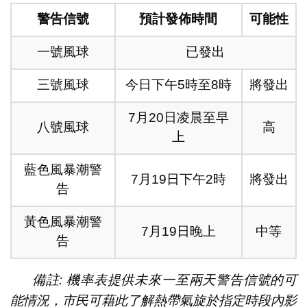
警告信號
預計發佈時間
可能性
一號風球
已發出
三號風球
今日下午5時至8時
將發出
7月20日凌晨至早
八號風球
高
上
藍色風暴潮警
7月19日下午2時
將發出
告
黃色風暴潮警
7月19日晚上
中等
告
備註: 機率表提供未來一至兩天警告信號的可
能情況，市民可藉此了解熱帶氣旋於指定時段內影