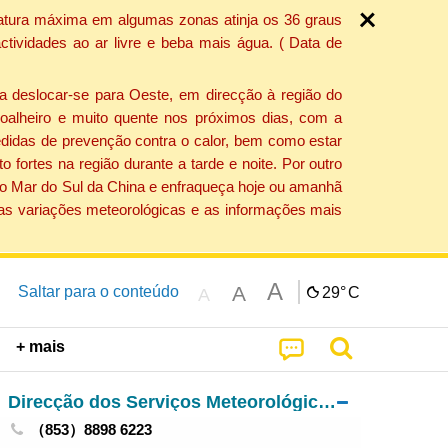
ratura máxima em algumas zonas atinja os 36 graus
tividades ao ar livre e beba mais água. ( Data de
a deslocar-se para Oeste, em direcção à região do
 soalheiro e muito quente nos próximos dias, com a
edidas de prevenção contra o calor, bem como estar
fortes na região durante a tarde e noite. Por outro
 do Mar do Sul da China e enfraqueça hoje ou amanhã
 as variações meteorológicas e as informações mais
A
A
Saltar para o conteúdo
29°
C
A
+ mais
Direcção dos Serviços Meteorológicos e Geofísicos
（853）8898 6223