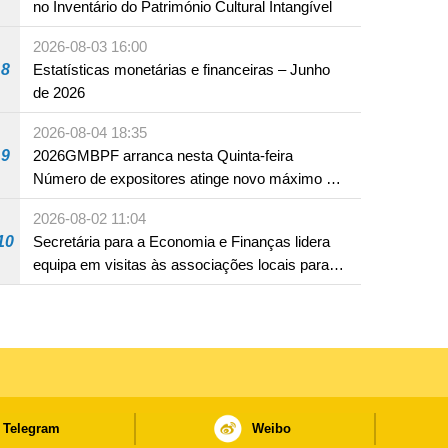
no Inventário do Património Cultural Intangível
2026-08-03 16:00
8
Estatísticas monetárias e financeiras – Junho
de 2026
2026-08-04 18:35
9
2026GMBPF arranca nesta Quinta-feira
Número de expositores atinge novo máximo em
18 anos
2026-08-02 11:04
10
Secretária para a Economia e Finanças lidera
equipa em visitas às associações locais para
consolidar consensos e promover os trabalhos
nas áreas económica e social
Telegram
Weibo