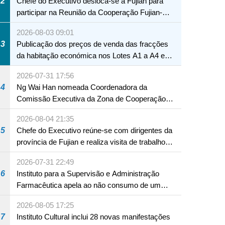
2
Chefe do Executivo desloca-se a Fujian para
participar na Reunião da Cooperação Fujian-
Macau
2026-08-03 09:01
3
Publicação dos preços de venda das fracções
da habitação económica nos Lotes A1 a A4 e
A12 da Zona A dos Novos Aterros
2026-07-31 17:56
4
Ng Wai Han nomeada Coordenadora da
Comissão Executiva da Zona de Cooperação
Aprofundada entre Guangdong e Macau em
2026-08-04 21:35
Hengqin
5
Chefe do Executivo reúne-se com dirigentes da
província de Fujian e realiza visita de trabalho
em Fuzhou
2026-07-31 22:49
6
Instituto para a Supervisão e Administração
Farmacêutica apela ao não consumo de um
produto com substâncias medicamentosas
2026-08-05 17:25
ocidentais
7
Instituto Cultural inclui 28 novas manifestações