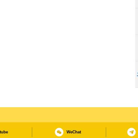
tube
WeChat