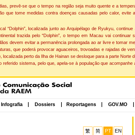
dias, prevê-se que o tempo na região seja muito quente e a tempe
ão que tome medidas contra doenças causadas pelo calor, evite ac
 “Dolphin”, localizada junto ao Arquipélago de Ryukyu, continue 
ntinental trazida pelo “Dolphin”, o tempo em Macau vai continuar
dãos devem evitar a permanência prolongada ao ar livre e tomar m
ras, que poderá provocar aguaceiros, trovoadas e rajadas de vento 
, localizada perto da Ilha de Hainan se desloque para a parte Norte
o referido sistema, pelo que, apela-se à população que acompanhe
Infografia
Dossiers
Reportagens
GOV.MO
繁
简
PT
EN