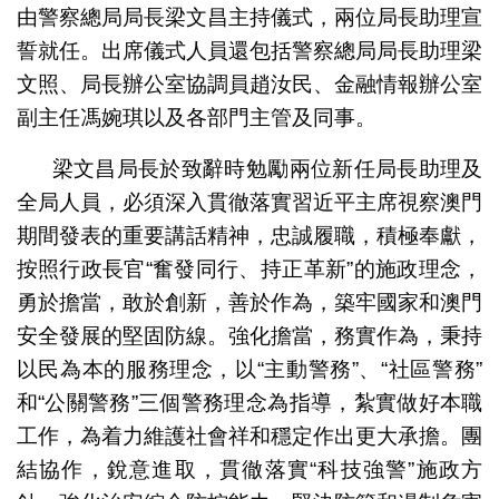
由警察總局局長梁文昌主持儀式，兩位局長助理宣
誓就任。出席儀式人員還包括警察總局局長助理梁
文照、局長辦公室協調員趙汝民、金融情報辦公室
副主任馮婉琪以及各部門主管及同事。
梁文昌局長於致辭時勉勵兩位新任局長助理及
全局人員，必須深入貫徹落實習近平主席視察澳門
期間發表的重要講話精神，忠誠履職，積極奉獻，
按照行政長官“奮發同行、持正革新”的施政理念，
勇於擔當，敢於創新，善於作為，築牢國家和澳門
安全發展的堅固防線。強化擔當，務實作為，秉持
以民為本的服務理念，以“主動警務”、“社區警務”
和“公關警務”三個警務理念為指導，紮實做好本職
工作，為着力維護社會祥和穩定作出更大承擔。團
結協作，銳意進取，貫徹落實“科技強警”施政方