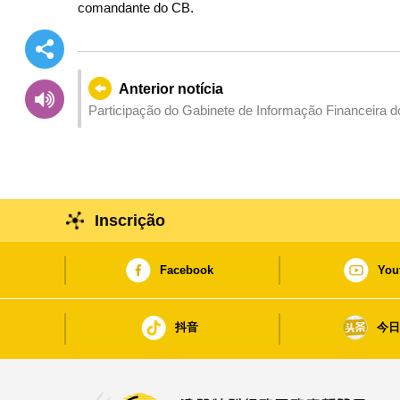
comandante do CB.
Anterior notícia
Participação do Gabinete de Informação Financeira d
do “Grupo Egmont”
Inscrição
Facebook
You
抖音
今