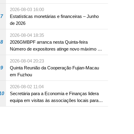
em Fuzhou
2026-08-03 16:00
7
Estatísticas monetárias e financeiras – Junho
de 2026
2026-08-04 18:35
8
2026GMBPF arranca nesta Quinta-feira
Número de expositores atinge novo máximo em
18 anos
2026-08-04 20:23
9
Quinta Reunião da Cooperação Fujian-Macau
em Fuzhou
2026-08-02 11:04
10
Secretária para a Economia e Finanças lidera
equipa em visitas às associações locais para
consolidar consensos e promover os trabalhos
nas áreas económica e social