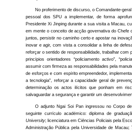
No proferimento de discurso, o Comandante-geral
pessoal dos SPU a implementar, de forma aprofunda
Presidente Xi Jinping durante a sua visita a Macau, 
em mente o conceito de acção governativa do Chefe d
juntos, persistir no caminho certo e apostar na inov
inovar e agir, com vista a consolidar a linha de de
reforçar o sentido de responsabilidade, trabalhar com
princípios orientadores “policiamento activo”, “poli
assumir com firmeza as responsabilidades pela manute
de esforços e com espírito empreendedor, implementar
a tecnologia”, reforçar a capacidade geral de preven
determinação os actos ilícitos que ponham em risc
salvaguardar a segurança e garantir um desenvolvimen
O adjunto Ngai Soi Pan ingressou no Corpo d
seguinte currículo académico: diploma de gradua
University
; licenciatura em Ciências Policiais pela E
Administração Pública pela Universidade de Macau;