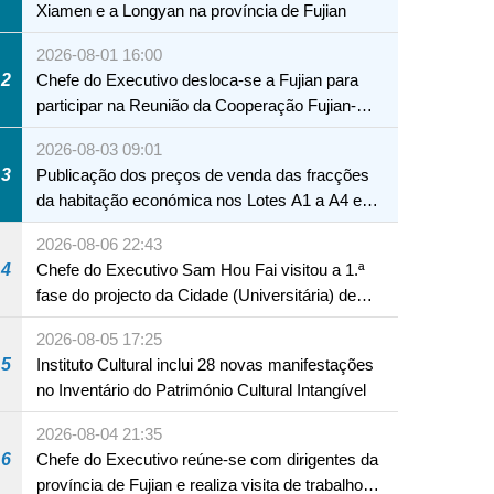
Xiamen e a Longyan na província de Fujian
2026-08-01 16:00
2
Chefe do Executivo desloca-se a Fujian para
participar na Reunião da Cooperação Fujian-
Macau
2026-08-03 09:01
3
Publicação dos preços de venda das fracções
da habitação económica nos Lotes A1 a A4 e
A12 da Zona A dos Novos Aterros
2026-08-06 22:43
4
Chefe do Executivo Sam Hou Fai visitou a 1.ª
fase do projecto da Cidade (Universitária) de
Educação Internacional de Macau e Hengqin
2026-08-05 17:25
5
Instituto Cultural inclui 28 novas manifestações
no Inventário do Património Cultural Intangível
2026-08-04 21:35
6
Chefe do Executivo reúne-se com dirigentes da
província de Fujian e realiza visita de trabalho