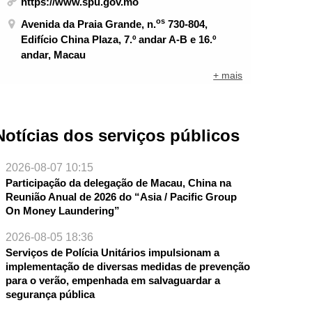
https://www.spu.gov.mo
os
Avenida da Praia Grande, n.
730-804,
Edifício China Plaza, 7.º andar A-B e 16.º
andar, Macau
+ mais
Notícias dos serviços públicos
2026-08-07 10:15
Participação da delegação de Macau, China na
Reunião Anual de 2026 do “Asia / Pacific Group
On Money Laundering”
2026-08-05 18:36
Serviços de Polícia Unitários impulsionam a
NTE
implementação de diversas medidas de prevenção
para o verão, empenhada em salvaguardar a
segurança pública