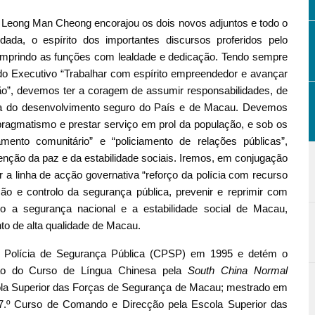
 Leong Man Cheong encorajou os dois novos adjuntos e todo o
da, o espírito dos importantes discursos proferidos pelo
cumprindo as funções com lealdade e dedicação. Tendo sempre
o Executivo “Trabalhar com espírito empreendedor e avançar
ação”, devemos ter a coragem de assumir responsabilidades, de
fesa do desenvolvimento seguro do País e de Macau. Devemos
 pragmatismo e prestar serviço em prol da população, e sob os
ciamento comunitário” e “policiamento de relações públicas”,
nção da paz e da estabilidade sociais. Iremos, em conjugação
 a linha de acção governativa “reforço da polícia com recurso
ção e controlo da segurança pública, prevenir e reprimir com
o a segurança nacional e a estabilidade social de Macau,
to de alta qualidade de Macau.
e Polícia de Segurança Pública (CPSP) em 1995 e detém o
ção do Curso de Língua Chinesa pela
South China Normal
scola Superior das Forças de Segurança de Macau; mestrado em
 7.º Curso de Comando e Direcção pela Escola Superior das