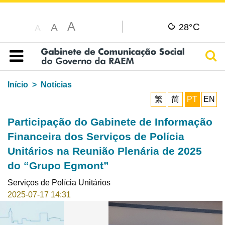
A
C
A
28°
A
Pesq
Índice
Início
Notícias
繁
简
PT
EN
Participação do Gabinete de Informação
Financeira dos Serviços de Polícia
Unitários na Reunião Plenária de 2025
do “Grupo Egmont”
Serviços de Polícia Unitários
2025-07-17 14:31