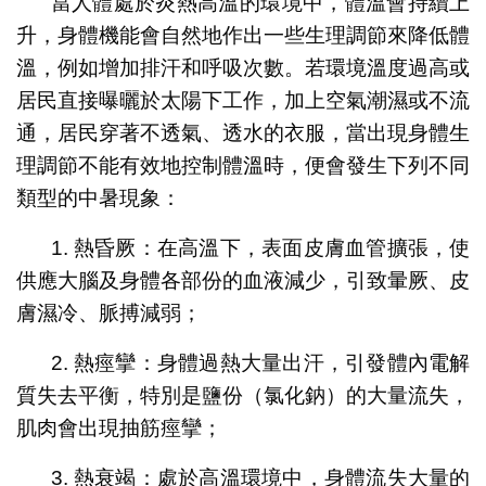
當人體處於炎熱高溫的環境中，體溫會持續上
升，身體機能會自然地作出一些生理調節來降低體
溫，例如增加排汗和呼吸次數。若環境溫度過高或
居民直接曝曬於太陽下工作，加上空氣潮濕或不流
通，居民穿著不透氣、透水的衣服，當出現身體生
理調節不能有效地控制體溫時，便會發生下列不同
類型的中暑現象：
1. 熱昏厥：在高溫下，表面皮膚血管擴張，使
供應大腦及身體各部份的血液減少，引致暈厥、皮
膚濕冷、脈搏減弱；
2. 熱痙攣：身體過熱大量出汗，引發體內電解
質失去平衡，特別是鹽份（氯化鈉）的大量流失，
肌肉會出現抽筋痙攣；
3. 熱衰竭：處於高溫環境中，身體流失大量的