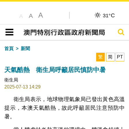
A
C
A
31°
A
搜尋
目錄
首頁
新聞
繁
简
PT
天氣酷熱 衛生局呼籲居民慎防中暑
衛生局
2025-07-13 14:29
衛生局表示，地球物理氣象局已發出黃色高溫
提示，本澳天氣酷熱，故此呼籲居民注意預防中
暑。