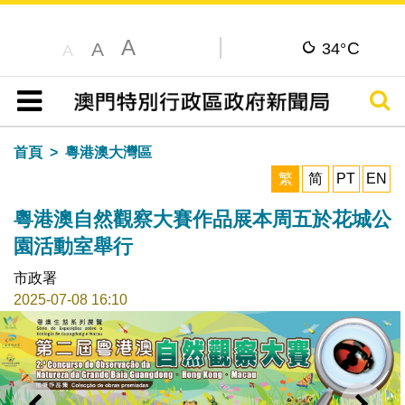
A
C
A
34°
A
搜尋
目錄
首頁
粵港澳大灣區
繁
简
PT
EN
粵港澳自然觀察大賽作品展本周五於花城公
園活動室舉行
市政署
2025-07-08 16:10