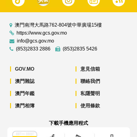
澳門南灣大馬路762-804號中華廣場15樓
https://www.gcs.gov.mo
info@gcs.gov.mo
(853)2833 2886
(853)2835 5426
GOV.MO
意見信箱
澳門雜誌
聯絡我們
澳門年鑑
私隱聲明
澳門相簿
使用條款
下載手機應用程式
澳門政府新聞 APP - App Store 下載
澳門政府新聞 APP - Googl
澳門政府新聞 