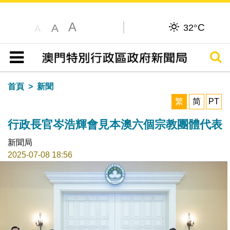
A
C
A
32°
A
搜尋
目錄
首頁
新聞
繁
简
PT
行政長官岑浩輝會見本澳六個宗教團體代表
新聞局
2025-07-08 18:56