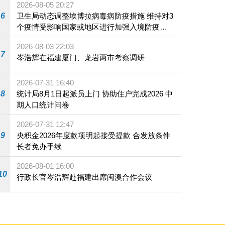
2026-08-05 20:27
6
卫生局动态调整埃博拉病毒病防疫措施 维持对3
个疫情受影响国家或地区进行加强入境防疫措
施
2026-08-03 22:03
7
岑浩辉在福建厦门、龙岩两市考察调研
2026-07-31 16:40
8
统计局8月1日起派员上门 协助住户完成2026 中
期人口统计问卷
2026-07-31 12:47
9
央积金2026年度款项明起接受提款 合发放条件
长者免办手续
2026-08-01 16:00
10
行政长官岑浩辉赴福建出席闽澳合作会议