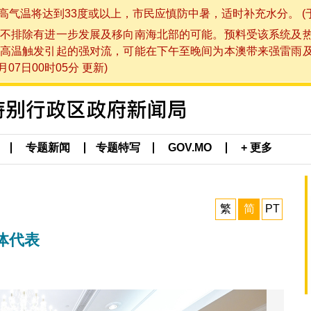
将达到33度或以上，市民应慎防中暑，适时补充水分。 (于 202
不排除有进一步发展及移向南海北部的可能。预料受该系统及
高温触发引起的强对流，可能在下午至晚间为本澳带来强雷雨
07日00时05分 更新)
专题新闻
专题特写
GOV.MO
+ 更多
繁
简
PT
体代表