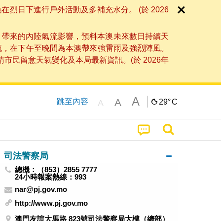
日下進行戶外活動及多補充水分。 (於 2026
」帶來的內陸氣流影響，預料本澳未來數日持續天
流，在下午至晚間為本澳帶來強雷雨及強烈陣風。
民留意天氣變化及本局最新資訊。(於 2026年
A
A
跳至內容
29°
C
A
司法警察局
總機：（853）2855 7777
24小時報案熱線：993
nar@pj.gov.mo
http://www.pj.gov.mo
澳門友誼大馬路 823號司法警察局大樓（總部）