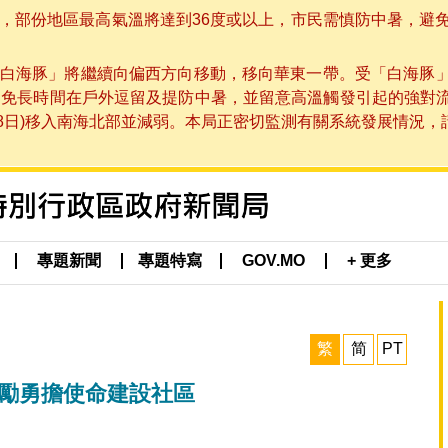
部份地區最高氣溫將達到36度或以上，市民需慎防中暑，避免在烈
白海豚」將繼續向偏西方向移動，移向華東一帶。受「白海豚
避免長時間在戶外逗留及提防中暑，並留意高溫觸發引起的強對
8日)移入南海北部並減弱。本局正密切監測有關系統發展情況，請市
專題新聞
專題特寫
GOV.MO
+ 更多
繁
简
PT
勉勵勇擔使命建設社區