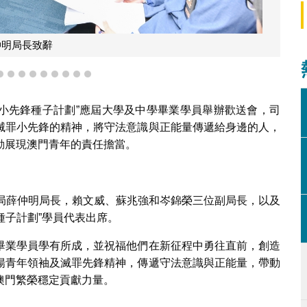
仲明局長致辭
6
7
8
9
10
11
12
13
14
罪小先鋒種子計劃”應屆大學及中學畢業學員舉辦歡送會，司
滅罪小先鋒的精神，將守法意識與正能量傳遞給身邊的人，
動展現澳門青年的責任擔當。
警局薛仲明局長，賴文威、蘇兆強和岑錦榮三位副局長，以及
種子計劃”學員代表出席。
畢業學員學有所成，並祝福他們在新征程中勇往直前，創造
揚青年領袖及滅罪先鋒精神，傳遞守法意識與正能量，帶動
澳門繁榮穩定貢獻力量。