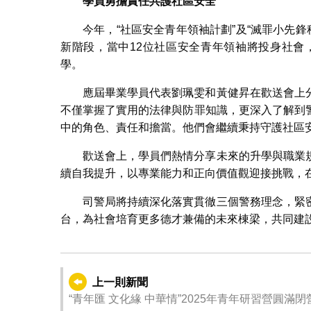
學員勇擔責任共
護社區安全
今年，“社區安全青年領袖計劃”及“滅罪小先鋒
新階段，當中12位社區安全青年領袖將投身社會
學。
應屆畢業學員代表劉珮雯和黃健昇在歡送會上
不僅掌握了實用的法律與防罪知識，更深入了解到
中的角色、責任和擔當。他們會繼續秉持守護社區
歡送會上，學員們熱情分享未來的升學與職業
續自我提升，以專業能力和正向價值觀迎接挑戰，
司警局將持續深化落實貫徹三個警務理念，緊
台，為社會培育更多德才兼備的未來棟梁，共同建
上一則新聞
“青年匯 文化緣 中華情”2025年青年研習營圓滿閉