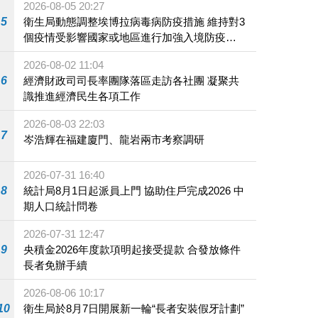
2026-08-05 20:27
5
衛生局動態調整埃博拉病毒病防疫措施 維持對3
個疫情受影響國家或地區進行加強入境防疫措
施
2026-08-02 11:04
6
經濟財政司司長率團隊落區走訪各社團 凝聚共
識推進經濟民生各項工作
2026-08-03 22:03
7
岑浩輝在福建廈門、龍岩兩市考察調研
2026-07-31 16:40
8
統計局8月1日起派員上門 協助住戶完成2026 中
期人口統計問卷
2026-07-31 12:47
9
央積金2026年度款項明起接受提款 合發放條件
長者免辦手續
2026-08-06 10:17
10
衛生局於8月7日開展新一輪“長者安裝假牙計劃”