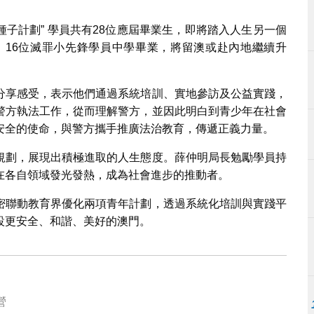
種子計劃” 學員共有28位應屆畢業生，即將踏入人生另一個
，16位滅罪小先鋒學員中學畢業，將留澳或赴內地繼續升
分享感受，表示他們通過系統培訓、實地參訪及公益實踐，
警方執法工作，從而理解警方，並因此明白到青少年在社會
安全的使命，與警方攜手推廣法治教育，傳遞正義力量。
規劃，展現出積極進取的人生態度。薛仲明局長勉勵學員持
在各自領域發光發熱，成為社會進步的推動者。
密聯動教育界優化兩項青年計劃，透過系統化培訓與實踐平
設更安全、和諧、美好的澳門。
營