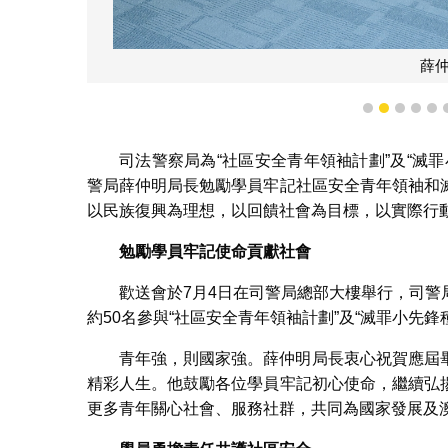
薛
1
2
3
4
5
司法警察局為“社區安全青年領袖計劃”及“滅
警局薛仲明局長勉勵學員牢記社區安全青年領袖和
以民族復興為理想，以回饋社會為目標，以實際行
勉勵學員牢記使命貢獻社會
歡送會於7月4日在司警局總部大樓舉行，司
約50名參與“社區安全青年領袖計劃”及“滅罪小先鋒
青年強，則國家強。薛仲明局長衷心祝賀應屆
精彩人生。他鼓勵各位學員牢記初心使命，繼續弘
更多青年關心社會、服務社群，共同為國家發展及