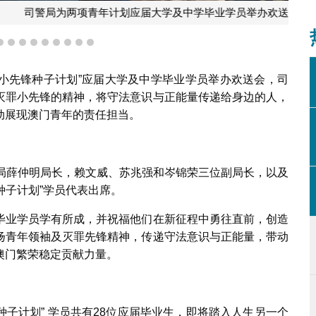
届大学及中学毕业学员举办欢送会
6
7
8
9
10
11
12
13
14
罪小先锋种子计划”应届大学及中学毕业学员举办欢送会，司
灭罪小先锋的精神，将守法意识与正能量传递给身边的人，
动展现澳门青年的责任担当。
警局薛仲明局长，赖文威、苏兆强和岑锦荣三位副局长，以及
种子计划”学员代表出席。
毕业学员学有所成，并祝福他们在新征程中勇往直前，创造
扬青年领袖及灭罪先锋精神，传递守法意识与正能量，带动
澳门繁荣稳定贡献力量。
种子计划” 学员共有28位应届毕业生，即将踏入人生另一个