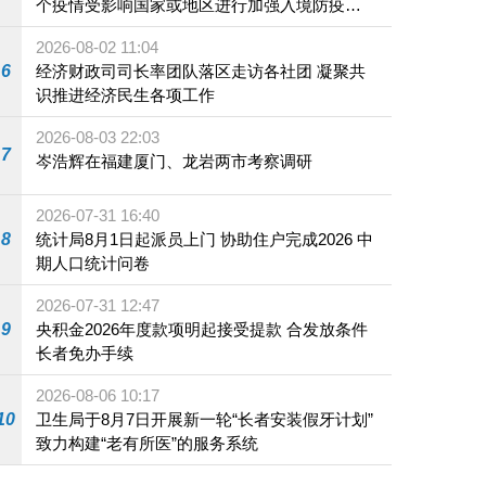
个疫情受影响国家或地区进行加强入境防疫措
施
2026-08-02 11:04
6
经济财政司司长率团队落区走访各社团 凝聚共
识推进经济民生各项工作
2026-08-03 22:03
7
岑浩辉在福建厦门、龙岩两市考察调研
2026-07-31 16:40
8
统计局8月1日起派员上门 协助住户完成2026 中
期人口统计问卷
2026-07-31 12:47
9
央积金2026年度款项明起接受提款 合发放条件
长者免办手续
2026-08-06 10:17
10
卫生局于8月7日开展新一轮“长者安装假牙计划”
致力构建“老有所医”的服务系统