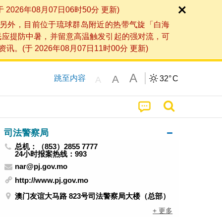
6年08月07日06时50分 更新)
另外，目前位于琉球群岛附近的热带气旋「白海
民应提防中暑，并留意高温触发引起的强对流，可
2026年08月07日11时00分 更新)
A
A
跳至内容
32°
C
A
司法警察局
总机：（853）2855 7777
24小时报案热线：993
nar@pj.gov.mo
http://www.pj.gov.mo
澳门友谊大马路 823号司法警察局大楼（总部）
+ 更多