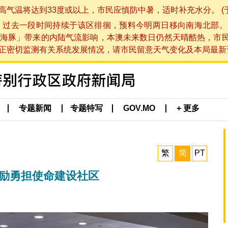
将达到33度或以上，市民应慎防中暑，适时补充水分。 (于 202
，过去一段时间持续于该区徘徊，预料今明两日移向南海北部。
海豚」带来的内陆气流影响，本澳未来数日仍然天晴酷热，市
切监测有关系统发展情况，请市民留意天气变化及本局最新资讯。(于 
专题新闻
专题特写
GOV.MO
+ 更多
繁
简
PT
勉励勇担使命建设社区