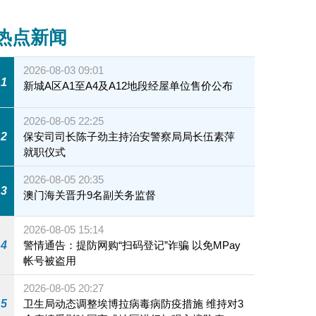
热点新闻
2026-08-03 09:01
1
新城A区A1至A4及A12地段经屋单位售价公布
2026-08-05 22:25
2
保安司司长陈子劲主持治安警察局局长伍素萍
就职仪式
2026-08-05 20:35
3
澳门海关晋升9名副关务监督
2026-08-05 15:14
4
警情通告：提防网购“扫码登记”诈骗 以免MPay
帐号被盗用
2026-08-05 20:27
5
卫生局动态调整埃博拉病毒病防疫措施 维持对3