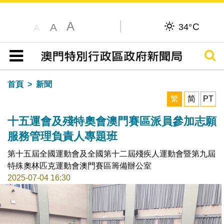
A
C
A
34°
A
搜尋
目錄
首頁
新聞
繁
简
PT
十五運會及殘特奧會澳門賽區派員參加志願
服務管理負責人專題班
第十五屆全國運動會及全國第十二屆殘疾人運動會暨第九屆
特殊奧林匹克運動會澳門賽區籌備辦公室
2025-07-04 16:30