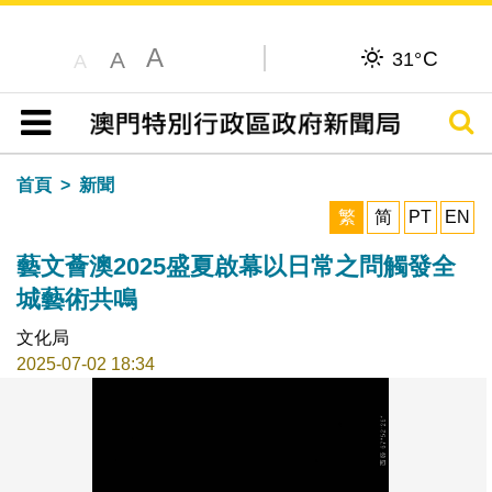
A
C
A
31°
A
搜尋
目錄
首頁
新聞
繁
简
PT
EN
藝文薈澳2025盛夏啟幕以日常之問觸發全
城藝術共鳴
文化局
2025-07-02 18:34