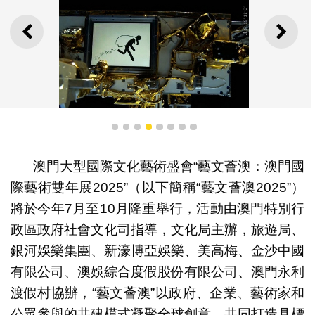
上一則
下一
1
2
3
4
5
6
7
8
澳門大型國際文化藝術盛會“藝文薈澳：澳門國
際藝術雙年展2025”（以下簡稱“藝文薈澳2025”）
將於今年7月至10月隆重舉行，活動由澳門特別行
政區政府社會文化司指導，文化局主辦，旅遊局、
銀河娛樂集團、新濠博亞娛樂、美高梅、金沙中國
有限公司、澳娛綜合度假股份有限公司、澳門永利
衛星上的湖泊， 徐冰 （中國）， 綜合媒材，視頻裝置
（作品持續創作中）， 3'7"， 2021
渡假村協辦，“藝文薈澳”以政府、企業、藝術家和
公眾參與的共建模式凝聚全球創意，共同打造具標