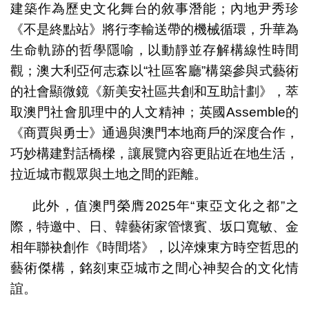
建築作為歷史文化舞台的敘事潛能；內地尹秀珍
《不是終點站》將行李輸送帶的機械循環，升華為
生命軌跡的哲學隱喻，以動靜並存解構線性時間
觀；澳大利亞何志森以“社區客廳”構築參與式藝術
的社會顯微鏡《新美安社區共創和互助計劃》，萃
取澳門社會肌理中的人文精神；英國Assemble的
《商賈與勇士》通過與澳門本地商戶的深度合作，
巧妙構建對話橋樑，讓展覽內容更貼近在地生活，
拉近城市觀眾與土地之間的距離。
此外，值澳門榮膺2025年“東亞文化之都”之
際，特邀中、日、韓藝術家管懷賓、坂口寬敏、金
相年聯袂創作《時間塔》，以淬煉東方時空哲思的
藝術傑構，銘刻東亞城市之間心神契合的文化情
誼。