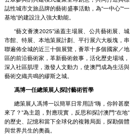
誌性城市文旅品牌的藝術盛事活動，為“一中心”“一
基地”的建設注入強大動能。
“藝文薈澳2025”涵蓋主場展、公共藝術展、城
市館、特展、本地策展計劃、平行展六大板塊，串
聯遍佈全城的近三十個展覽，薈萃十多個國家／地
區的前沿藝術家，革新藝術敘事，活化歷史場域，
深入社區肌理，激發人文動力，使澳門成為生活與
藝術交織共鳴的繆斯之城。
馮博一任總策展人探討藝術哲學
總策展人馮博一以簡單日常用語“嗨，你幹甚麼
來了？”為主題，對應現實，反思和探討澳門“在地”
的歷史、記憶和當下全球化的複雜局面，探勘個體
與世界共生的奧義。