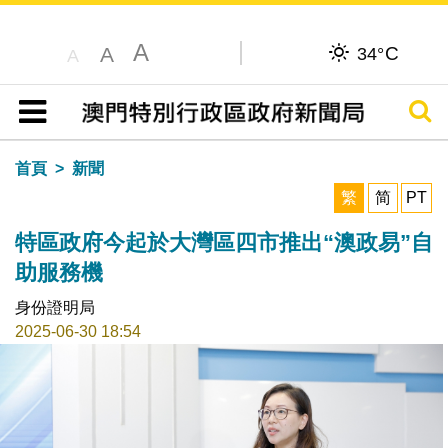
A
C
A
34°
A
搜尋
目錄
首頁
新聞
繁
简
PT
特區政府今起於大灣區四市推出“澳政易”自
助服務機
身份證明局
2025-06-30 18:54