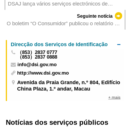
DSAJ lança vários serviços electrónicos de
registos e notariado
Seguinte notícia
O boletim “O Consumidor” publicou o relatório do
teste de papéis higiénicos, revelando a
reprovação de 4 amostras em termos de
Direcção dos Serviços de Identificação
desintegrabilidade
（853）2837 0777
（853）2837 0888
info@dsi.gov.mo
http://www.dsi.gov.mo
Avenida da Praia Grande, n.º 804, Edifício
China Plaza, 1.º andar, Macau
+ mais
Notícias dos serviços públicos