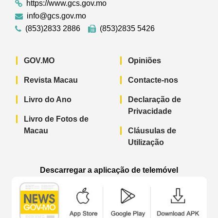
https://www.gcs.gov.mo
info@gcs.gov.mo
(853)2833 2886
(853)2835 5426
GOV.MO
Opiniões
Revista Macau
Contacte-nos
Livro do Ano
Declaração de
Privacidade
Livro de Fotos de
Macau
Cláusulas de
Utilização
Descarregar a aplicação de telemóvel
Aplicação de telemóvel “Notícias do G
Aplicação de telemóvel “
Aplicação 