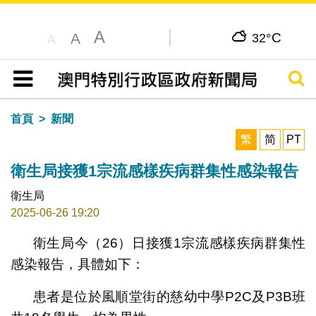
A
C
A
32°
A
搜尋
目錄
首頁
新聞
繁
简
PT
衛生局接獲1宗流感樣疾病群集性感染報告
衛生局
2025-06-26 19:20
衛生局今（26）日接獲1宗流感樣疾病群集性
感染報告，具體如下：
患者是位於風順堂街的慈幼中學P2C及P3B班