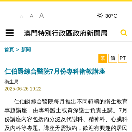
A
C
A
30°
A
搜尋
目錄
首頁
新聞
繁
简
PT
仁伯爵綜合醫院7月份專科衛教講座
衛生局
2025-06-26 19:22
仁伯爵綜合醫院每月推出不同範疇的衛生教育
專題講座，由專科護士或資深護士負責主講。7月
份講座內容包括內分泌及代謝科、精神科、心臟科
及內科等專題。講座毋需預約，歡迎有興趣的居民