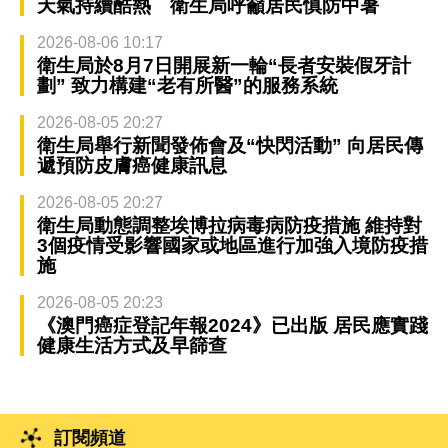
天氣持續酷熱 衛生局呼籲居民慎防中暑
2026-08-06 10:17
衛生局於8月7日開展新一輪“長者安裝假牙計
劃” 致力構建“老有所醫”的服務系統
2026-08-05 20:27
衛生局舉行新聞發佈會及“快閃活動” 向居民傳
遞預防皮膚癌健康訊息
2026-08-05 20:27
衛生局動態調整埃博拉病毒病防疫措施 維持對
3個疫情受影響國家或地區進行加強入境防疫措
施
2026-08-05 20:23
《澳門癌症登記年報2024》已出版 居民應實踐
健康生活方式及早篩查
訂閱頻道