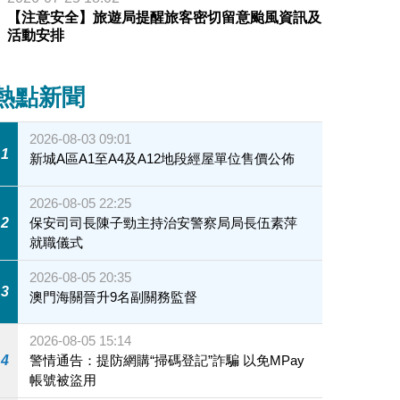
【注意安全】旅遊局提醒旅客密切留意颱風資訊及
活動安排
熱點新聞
2026-08-03 09:01
1
新城A區A1至A4及A12地段經屋單位售價公佈
2026-08-05 22:25
2
保安司司長陳子勁主持治安警察局局長伍素萍
就職儀式
2026-08-05 20:35
3
澳門海關晉升9名副關務監督
2026-08-05 15:14
4
警情通告：提防網購“掃碼登記”詐騙 以免MPay
帳號被盜用