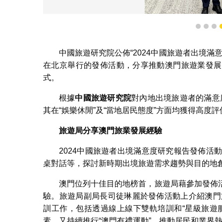
1
2
3
澳門獲頒發“2024中國旅
中國旅遊研究院公佈“2024中國旅遊者出境滿
在北京舉行的發佈活動，分享推動澳門旅遊業發展
式。
根據
中國旅遊研究院
對內地出境旅遊者的滿意度
其在“娛樂休閒”及“當地居民態度”方面均獲得高度
旅遊局分享澳門旅業發展經驗
2024中國旅遊者出境滿意度研究報告發佈活
桌對話等，探討新時期出境旅遊需求趨勢與目的地
澳門位列十佳目的地榜首，旅遊局藉參加發佈
驗。旅遊局副局長司徒琳麗於發佈活動上介紹澳門
訓工作，包括透過線上線下雙軌培訓和“星級旅遊
素，又持續推行“澳門有禮運動”，推動居民和業界