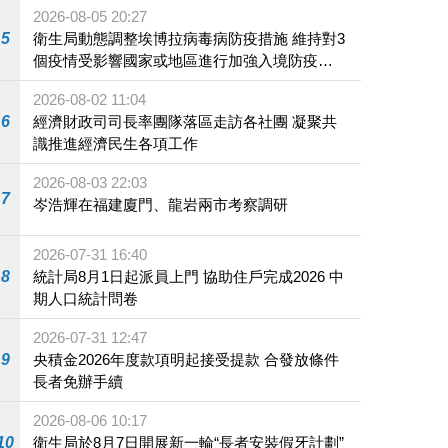
2026-08-05 20:27
5
衛生局動態調整埃博拉病毒病防疫措施 維持對3
個疫情受影響國家或地區進行加強入境防疫措
施
2026-08-02 11:04
6
經濟財政司司長率團隊落區走訪各社團 凝聚共
識推進經濟民生各項工作
2026-08-03 22:03
7
岑浩輝在福建廈門、龍岩兩市考察調研
2026-07-31 16:40
8
統計局8月1日起派員上門 協助住戶完成2026 中
期人口統計問卷
2026-07-31 12:47
9
央積金2026年度款項明起接受提款 合發放條件
長者免辦手續
2026-08-06 10:17
10
衛生局於8月7日開展新一輪“長者安裝假牙計劃”