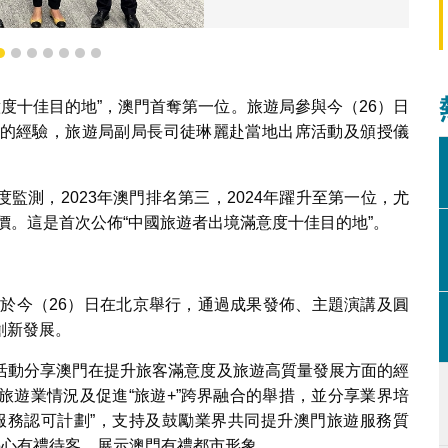
4
5
6
7
8
9
10
遊者出境滿意度十佳目的地”首位獎項
意度十佳目的地”，澳門首奪第一位。旅遊局參與今（26）日
的經驗，旅遊局副局長司徒琳麗赴當地出席活動及頒授儀
監測，2023年澳門排名第三，2024年躍升至第一位，尤
評價。這是首次公佈“中國旅遊者出境滿意度十佳目的地”。
動於今（26）日在北京舉行，通過成果發佈、主題演講及圓
創新發展。
活動分享澳門在提升旅客滿意度及旅遊高質量發展方面的經
旅遊業情況及促進“旅遊+”跨界融合的舉措，並分享業界培
服務認可計劃”，支持及鼓勵業界共同提升澳門旅遊服務質
熱心有禮待客，展示澳門有禮都市形象。