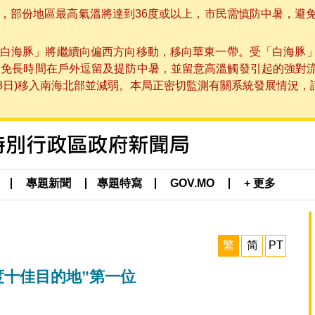
部份地區最高氣溫將達到36度或以上，市民需慎防中暑，避免在烈
白海豚」將繼續向偏西方向移動，移向華東一帶。受「白海豚
避免長時間在戶外逗留及提防中暑，並留意高溫觸發引起的強對
8日)移入南海北部並減弱。本局正密切監測有關系統發展情況，請市
專題新聞
專題特寫
GOV.MO
+ 更多
繁
简
PT
度十佳目的地”第一位