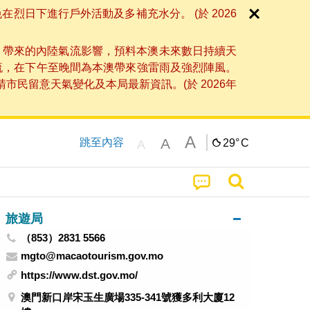
日下進行戶外活動及多補充水分。 (於 2026
」帶來的內陸氣流影響，預料本澳未來數日持續天
流，在下午至晚間為本澳帶來強雷雨及強烈陣風。
民留意天氣變化及本局最新資訊。(於 2026年
A
A
跳至內容
29°
C
A
旅遊局
（853）2831 5566
mgto@macaotourism.gov.mo
https://www.dst.gov.mo/
澳門新口岸宋玉生廣場335-341號獲多利大廈12