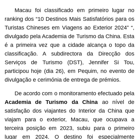
Macau foi classificado em primeiro lugar no
ranking dos “10 Destinos Mais Satisfatórios para os
Turistas Chineses em Viagens ao Exterior 2024” “,
divulgado pela Academia de Turismo da China. Esta
é a primeira vez que a cidade alcança o topo da
classificação. A subdirectora da Direcção dos
Serviços de Turismo (DST), Jennifer Si Tou,
participou hoje (dia 26), em Pequim, no evento de
divulgação e cerimónia de entrega de prémios.
Macau lidera ranking dos “10 Destinos Mais Satisfatórios
para os Turistas Chineses em Viagens ao Exterior 2024”
De acordo com o monitoramento efectuado pela
(imagem de arquivo)
Academia de Turismo da China
ao nível de
satisfação dos viajantes do Interior da China que
viajam para o exterior, Macau, que ocupava a
terceira posição em 2023, subiu para o primeiro
lugar em 2024. O destino foi especialmente