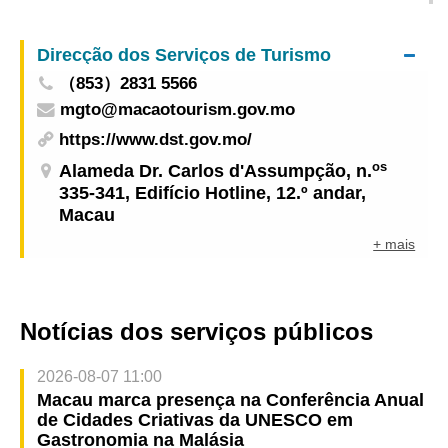
actividades no âmbito da comemoração do 80.º
aniversário da vitória do povo chinês na guerra
Direcção dos Serviços de Turismo
contra o Japão e da vitória mundial contra o
（853）2831 5566
fascismo
mgto@macaotourism.gov.mo
https://www.dst.gov.mo/
os
Alameda Dr. Carlos d'Assumpção, n.
335-341, Edifício Hotline, 12.º andar,
Macau
+ mais
Notícias dos serviços públicos
2026-08-07 11:00
Macau marca presença na Conferência Anual
de Cidades Criativas da UNESCO em
Gastronomia na Malásia