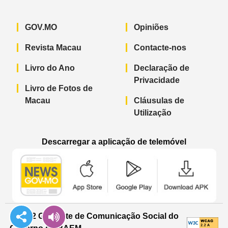
GOV.MO
Opiniões
Revista Macau
Contacte-nos
Livro do Ano
Declaração de
Privacidade
Livro de Fotos de
Macau
Cláusulas de
Utilização
Descarregar a aplicação de telemóvel
Aplicação de telemóvel “Notícias do G
Aplicação de telemóvel “
Aplicação 
© 2022 Gabinete de Comunicação Social do