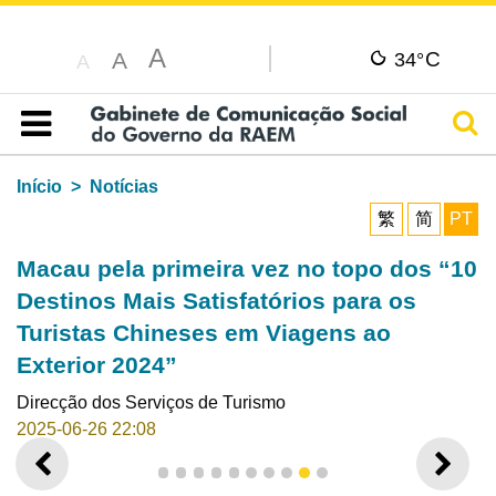
A
C
A
34°
A
Pesq
Índice
Início
Notícias
繁
简
PT
Macau pela primeira vez no topo dos “10
Destinos Mais Satisfatórios para os
Turistas Chineses em Viagens ao
Exterior 2024”
Direcção dos Serviços de Turismo
2025-06-26 22:08
ANTERIOR
SEGU
1
2
3
4
5
6
7
8
9
10