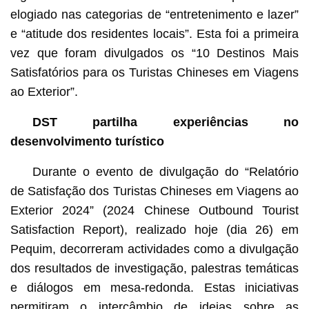
Macau lidera ranking dos “10 Destinos Mais Satisfatórios
para os Turistas Chineses em Viagens ao Exterior 2024”
elogiado nas categorias de “entretenimento e lazer”
(imagem de arquivo)
e “atitude dos residentes locais”. Esta foi a primeira
vez que foram divulgados os “10 Destinos Mais
Satisfatórios para os Turistas Chineses em Viagens
ao Exterior”.
DST partilha experiências no
desenvolvimento turístico
Durante o evento de divulgação do “Relatório
de Satisfação dos Turistas Chineses em Viagens ao
Exterior 2024” (2024 Chinese Outbound Tourist
Satisfaction Report), realizado hoje (dia 26) em
Pequim, decorreram actividades como a divulgação
dos resultados de investigação, palestras temáticas
e diálogos em mesa-redonda. Estas iniciativas
permitiram o intercâmbio de ideias sobre as