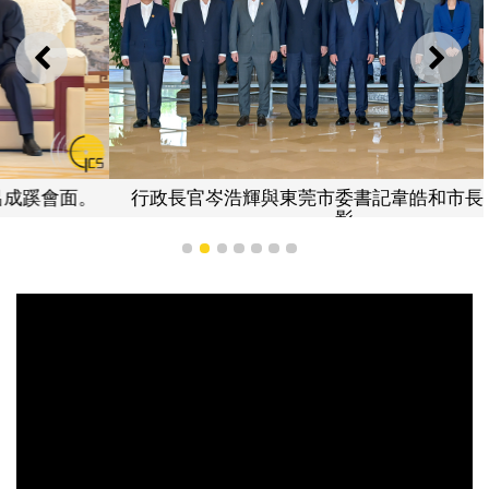
上一則
下一
行政長官岑浩輝與東莞市委書記韋皓和市長呂成蹊等合
影。
1
2
3
4
5
6
7