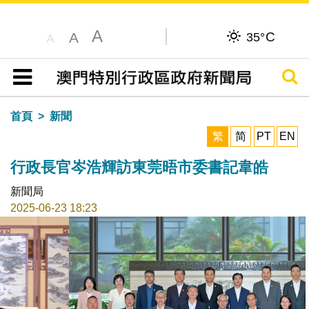
A
C
A
35°
A
搜尋
目錄
首頁
新聞
繁
简
PT
EN
行政長官岑浩輝訪東莞晤市委書記韋皓
新聞局
2025-06-23 18:23