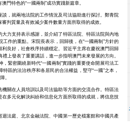
澳門特色的“一國兩制”成功實踐新篇章。
座談，就兩地法院的工作情況及司法協助進行探討。鄭青院
保審判質量及有效減少案件數量方面所取得的成效。
的大力支持表示感謝，並介紹了特區法院、特區法院與內地
院工作的重點。宋院長表示，回歸後，在“一國兩制”方針的
順利良好，社會秩序持續穩定。習近平主席在慶祝澳門回歸
職典禮上發表了重要講話，進一步指明澳門未來發展的方向。
神，緊密圍繞新時代“一國兩制”實踐的重要使命開展司法工
障特區的法治秩序和各居民的合法權益，堅守“一國”之本，
保障。
法機關在人員培訓以及司法協助等方面的交流合作。特區法
是在多元化解決糾紛和信息化方面所取得的成就，將信息技
巡迴法庭、北京金融法院、中國第一歷史檔案館和中國共產