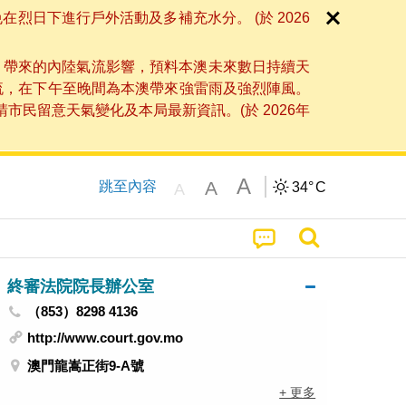
日下進行戶外活動及多補充水分。 (於 2026
」帶來的內陸氣流影響，預料本澳未來數日持續天
流，在下午至晚間為本澳帶來強雷雨及強烈陣風。
民留意天氣變化及本局最新資訊。(於 2026年
A
A
跳至內容
34°
C
A
終審法院院長辦公室
（853）8298 4136
http://www.court.gov.mo
澳門龍嵩正街9-A號
+ 更多