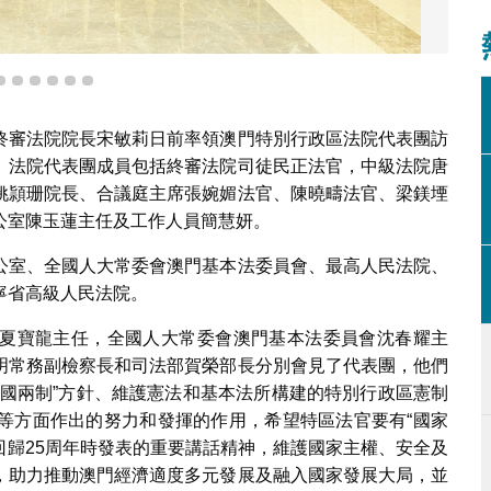
央港澳工作辦公室
3
4
5
6
7
8
終審法院院長宋敏莉日前率領澳門特別行政區法院代表團訪
。法院代表團成員包括終審法院司徒民正法官，中級法院唐
姚頴珊院長、合議庭主席張婉媚法官、陳曉疇法官、梁鎂堙
公室陳玉蓮主任及工作人員簡慧妍。
公室、全國人大常委會澳門基本法委員會、最高人民法院、
寧省高級人民法院。
夏寶龍主任，全國人大常委會澳門基本法委員會沈春耀主
明常務副檢察長和司法部賀榮部長分別會見了代表團，他們
一國兩制”方針、維護憲法和基本法所構建的特別行政區憲制
等方面作出的努力和發揮的作用，希望特區法官要有“國家
門回歸25周年時發表的重要講話精神，維護國家主權、安全及
，助力推動澳門經濟適度多元發展及融入國家發展大局，並