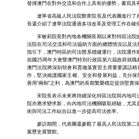
發揮澳門在對外交流和合作上具有的優勢，書寫具有
遼寧省高級人民法院鄭青院長及代表團進行了
長還介紹了遼寧法院通過多項改革及管理工作在確
宋敏莉院長對內地各機關長期以來對特區法院
法院在司法交流和司法協助方面的總體情況以及法
指引下，澳門特區的司法體系穩健運行，法院運作
祖國25周年大會暨澳門特別行政區第六屆政府就
澳門法院將深刻領會和貫徹落實習主席重要講話精
作，堅決維護國家主權、安全和發展利益，充分保
善用“兩制”之利，為澳門的長期繁榮穩定提供堅實
宋院長表示未來將持續深化特區法院與內地司
院亦應求變求新，向內地司法機關吸取經驗，尤其
術與司法工作結合以進一步提高司法效率。
參訪期間，代表團還參觀了最高人民法院第二
黨歷史展覽館。