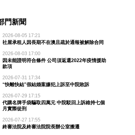
部門新聞
2026-08-05 17:21
社屋承租人因長期不在澳且疏於通報被解除合同
2026-08-03 17:00
因未能證明符合條件 公司須返還2022年疫情援助
款項
2026-07-31 17:34
“快離快結”假結婚案嫌犯上訴至中院敗訴
2026-07-29 17:15
代購名牌手袋騙取四萬元 中院駁回上訴維持七個
月實際徒刑
2026-07-27 17:55
終審法院及終審法院院長辦公室搬遷