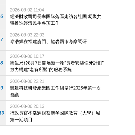
施
2026-08-02 11:04
6
經濟財政司司長率團隊落區走訪各社團 凝聚共
識推進經濟民生各項工作
2026-08-03 22:03
7
岑浩輝在福建廈門、龍岩兩市考察調研
2026-08-06 10:17
8
衛生局於8月7日開展新一輪“長者安裝假牙計劃”
致力構建“老有所醫”的服務系統
2026-08-06 22:21
9
籌建科技研發產業園工作組舉行2026年第一次
會議
2026-08-06 20:13
10
行政長官岑浩輝視察澳琴國際教育（大學）城
第一期項目