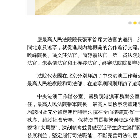
拜訪中
1
2
應最高人民法院院長張軍首席大法官的邀請，
問北京及遼寧，就促進與內地機關的合作進行交流
曉峰院長、馮文莊法官、簡靜霞法官，第一審法院
法官、朱嘉倩法官和王樺婷法官，終審法院院長辦
法院代表團在北京分別拜訪了中央港澳工作辦
最高人民檢察院和司法部，在遼寧期間則拜訪了遼
中央港澳工作辦公室、國務院港澳事務辦公室
任，最高人民法院張軍院長，最高人民檢察院童建
均認同及充分肯定澳門特區法院在全面準確貫徹“
秩序、維護社會安寧、保持澳門長期繁榮穩定發展
觀”和“大局觀”，深刻領會並貫徹習近平主席在澳
發展利益，堅定履行司法職能，不斷完善司法制度