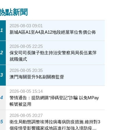
熱點新聞
2026-08-03 09:01
1
新城A區A1至A4及A12地段經屋單位售價公佈
2026-08-05 22:25
2
保安司司長陳子勁主持治安警察局局長伍素萍
就職儀式
2026-08-05 20:35
3
澳門海關晉升9名副關務監督
2026-08-05 15:14
4
警情通告：提防網購“掃碼登記”詐騙 以免MPay
帳號被盜用
2026-08-05 20:27
5
衛生局動態調整埃博拉病毒病防疫措施 維持對3
個疫情受影響國家或地區進行加強入境防疫措