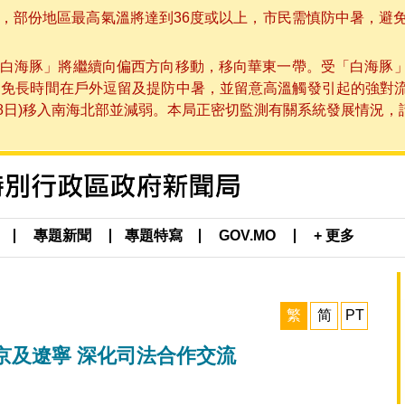
部份地區最高氣溫將達到36度或以上，市民需慎防中暑，避免在烈
白海豚」將繼續向偏西方向移動，移向華東一帶。受「白海豚
避免長時間在戶外逗留及提防中暑，並留意高溫觸發引起的強對
8日)移入南海北部並減弱。本局正密切監測有關系統發展情況，請市
專題新聞
專題特寫
GOV.MO
+ 更多
繁
简
PT
京及遼寧 深化司法合作交流