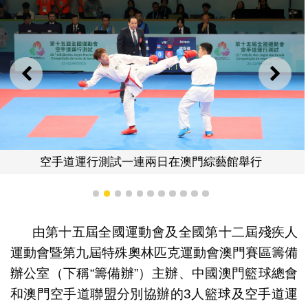
上一則
下一
空手道運行測試一連兩日在澳門綜藝館舉行
1
2
3
4
5
6
7
8
9
10
11
由第十五屆全國運動會及全國第十二屆殘疾人
運動會暨第九屆特殊奧林匹克運動會澳門賽區籌備
辦公室（下稱“籌備辦”）主辦、中國澳門籃球總會
和澳門空手道聯盟分別協辦的3人籃球及空手道運