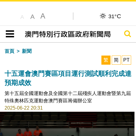
A
C
A
31°
A
搜尋
目錄
首頁
新聞
繁
简
PT
十五運會澳門賽區項目運行測試順利完成達
預期成效
第十五屆全國運動會及全國第十二屆殘疾人運動會暨第九屆
特殊奧林匹克運動會澳門賽區籌備辦公室
2025-06-22 20:31