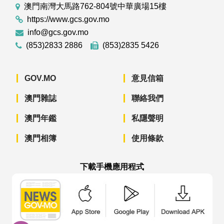
澳門南灣大馬路762-804號中華廣場15樓
https://www.gcs.gov.mo
info@gcs.gov.mo
(853)2833 2886
(853)2835 5426
GOV.MO
意見信箱
澳門雜誌
聯絡我們
澳門年鑑
私隱聲明
澳門相簿
使用條款
下載手機應用程式
澳門政府新聞 APP - App Store 下載
澳門政府新聞 APP - Googl
澳門政府新聞 