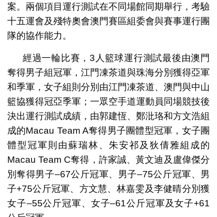
案。兩個項目運行測試在不同場館同期舉行，考驗
十五運會及殘特奧會澳門賽區組委會與賽事運行團
隊的協作能力。
經過一輪比賽，3人籃球運行測試最後由澳門
奪得男子組冠軍，江門凍茶道與珠海分別獲得亞軍
和季軍，女子組則分別由江門凍茶道、澳門與中山
籃協獲得冠亞季軍；一眾空手道運動員同場競技後
決出運行測試成績，由郭建恆、鄭沘珞和方文浩組
成的Macau Team A奪得男子團體型冠軍，女子團
體型冠軍則由蘇瑞林、朱安祁及狄倩雅組成的
Macau Team C奪得，許家誠、黃文迪及盧偉傑分
別奪得男子‒67公斤冠軍、男子‒75公斤冠軍、男
子+75公斤冠軍、方文慧、林嘉雯及李健晴分別獲
女子‒55公斤冠軍、女子‒61公斤冠軍及女子+61