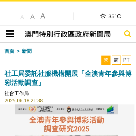
A
C
A
35°
A
搜尋
目錄
首頁
新聞
繁
简
PT
社工局委託社服機構開展「全澳青年參與博
彩活動調查」
社會工作局
2025-06-18 21:38