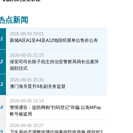
热点新闻
2026-08-03 09:01
1
新城A区A1至A4及A12地段经屋单位售价公布
2026-08-05 22:25
2
保安司司长陈子劲主持治安警察局局长伍素萍
就职仪式
2026-08-05 20:35
3
澳门海关晋升9名副关务监督
2026-08-05 15:14
4
警情通告：提防网购“扫码登记”诈骗 以免MPay
帐号被盗用
2026-08-05 20:27
5
卫生局动态调整埃博拉病毒病防疫措施 维持对3