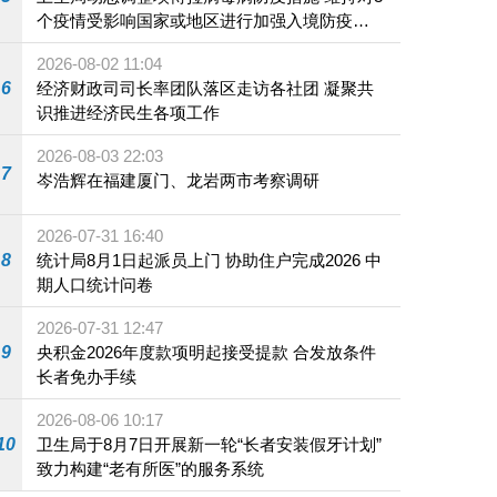
个疫情受影响国家或地区进行加强入境防疫措
施
2026-08-02 11:04
6
经济财政司司长率团队落区走访各社团 凝聚共
识推进经济民生各项工作
2026-08-03 22:03
7
岑浩辉在福建厦门、龙岩两市考察调研
2026-07-31 16:40
8
统计局8月1日起派员上门 协助住户完成2026 中
期人口统计问卷
2026-07-31 12:47
9
央积金2026年度款项明起接受提款 合发放条件
长者免办手续
2026-08-06 10:17
10
卫生局于8月7日开展新一轮“长者安装假牙计划”
致力构建“老有所医”的服务系统