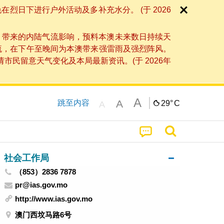
日下进行户外活动及多补充水分。 (于 2026
」带来的内陆气流影响，预料本澳未来数日持续天
流，在下午至晚间为本澳带来强雷雨及强烈阵风。
民留意天气变化及本局最新资讯。(于 2026年
A
A
跳至内容
29°
C
A
社会工作局
（853）2836 7878
pr@ias.gov.mo
http://www.ias.gov.mo
澳门西坟马路6号