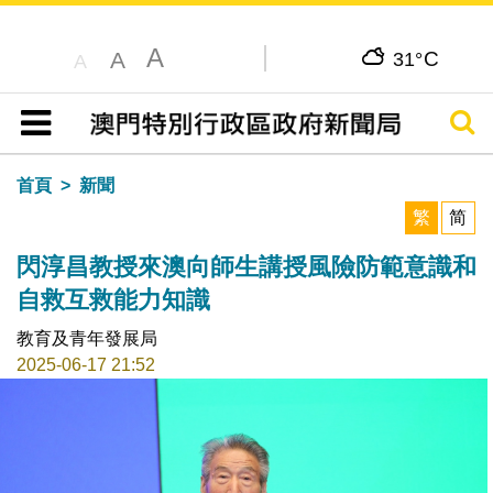
A
C
A
31°
A
搜尋
目錄
首頁
新聞
繁
简
閃淳昌教授來澳向師生講授風險防範意識和
自救互救能力知識
教育及青年發展局
2025-06-17 21:52