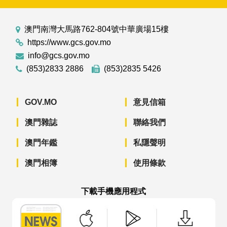
澳門南灣大馬路762-804號中華廣場15樓
https://www.gcs.gov.mo
info@gcs.gov.mo
(853)2833 2886
(853)2835 5426
GOV.MO
意見信箱
澳門雜誌
聯絡我們
澳門年鑑
私隱聲明
澳門相簿
使用條款
下載手機應用程式
澳門政府新聞 APP - App Store 下載
澳門政府新聞 APP - Googl
澳門政府新聞 