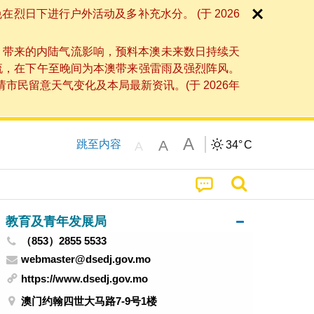
日下进行户外活动及多补充水分。 (于 2026
」带来的内陆气流影响，预料本澳未来数日持续天
流，在下午至晚间为本澳带来强雷雨及强烈阵风。
民留意天气变化及本局最新资讯。(于 2026年
A
A
跳至内容
34°
C
A
教育及青年发展局
（853）2855 5533
webmaster@dsedj.gov.mo
https://www.dsedj.gov.mo
澳门约翰四世大马路7-9号1楼