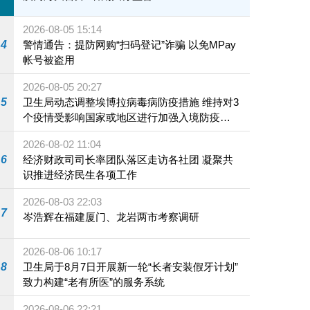
2026-08-05 15:14
4
警情通告：提防网购“扫码登记”诈骗 以免MPay
帐号被盗用
2026-08-05 20:27
5
卫生局动态调整埃博拉病毒病防疫措施 维持对3
个疫情受影响国家或地区进行加强入境防疫措
施
2026-08-02 11:04
6
经济财政司司长率团队落区走访各社团 凝聚共
识推进经济民生各项工作
2026-08-03 22:03
7
岑浩辉在福建厦门、龙岩两市考察调研
2026-08-06 10:17
8
卫生局于8月7日开展新一轮“长者安装假牙计划”
致力构建“老有所医”的服务系统
2026-08-06 22:21