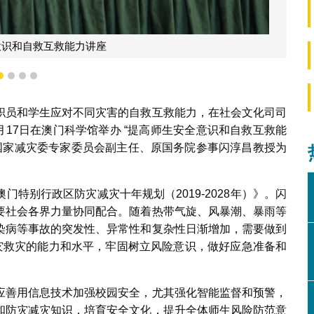
意识和自救互救能力讲座
1
2
3
4
职员和学生应对不同灾害的自救互救能力，在社会文化司司
月17日在澳门科学馆举办 “提高师生安全意识和自救互救能
原国家减灾委专家委员会副主任、原国务院参事闪淳昌教授为
特别行政区防灾减灾十年规划（2019-2028年）》。闪
要社会各界力量协同配合。随着热带气旋、风暴潮、暴雨等
染病等事故的突发性、异常性和复杂性日渐增加，需要做到
减灾救灾的能力和水平，牢固树立风险意识，做好应急准备和
应善用信息技术加强校园安全，尤其强化智能监督和预警，
和防灾减灾知识，培育安全文化，提升全体师生风险防范意