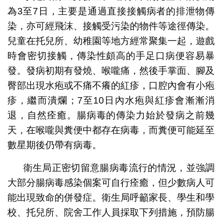
為3至7日，主要是通過直接接觸病者的排泄物傳
染，亦可經飛沫、接觸受污染的物件等途徑傳染。
兒童在托兒所、幼稚園等地方經常聚集一起，遊戲
時會密切接觸，傳染性頗高的手足口病便容易暴
發。發病初期有發燒、喉嚨痛，然後手掌面、腳及
臀部出現水疱或不痛不癢的紅疹，口腔內會有小疱
疹，繼而潰爛；7至10日內水疱與紅疹會漸漸消
退，自然痊癒。腸病毒的傳染力始於發病之前幾
天，在喉嚨與糞便中都存在病毒，而糞便可能延至
數星期後仍帶有病毒。
衛生局正密切留意腸病毒流行的情況，並強調
大部分腸病毒感染個案可自行痊癒，但少數病人可
能出現致命的併發症。衛生局呼籲家長、學生和學
校、托兒所、院舍工作人員採取下列措施，預防腸