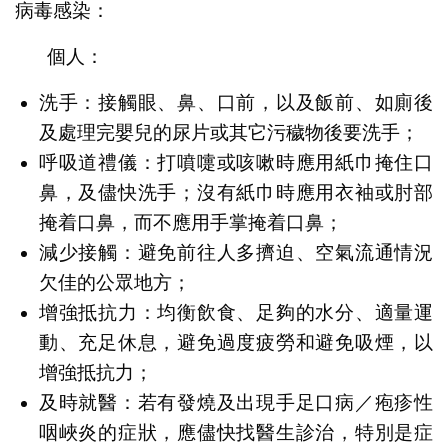
病毒感染：
個人：
洗手：接觸眼、鼻、口前，以及飯前、如廁後
及處理完嬰兒的尿片或其它污穢物後要洗手；
呼吸道禮儀：打噴嚏或咳嗽時應用紙巾掩住口
鼻，及儘快洗手；沒有紙巾時應用衣袖或肘部
掩着口鼻，而不應用手掌掩着口鼻；
減少接觸：避免前往人多擠迫、空氣流通情況
欠佳的公眾地方；
增強抵抗力：均衡飲食、足夠的水分、適量運
動、充足休息，避免過度疲勞和避免吸煙，以
增強抵抗力；
及時就醫：若有發燒及出現手足口病／疱疹性
咽峽炎的症狀，應儘快找醫生診治，特別是症