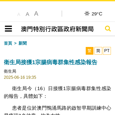
A
C
A
29°
A
搜尋
目錄
首頁
新聞
繁
简
PT
衛生局接獲1宗腸病毒群集性感染報告
衛生局
2025-06-16 19:35
衛生局今（16）日接獲1宗腸病毒群集性感染
的報告，具體如下：
患者是位於澳門鴨涌馬路的啟智早期訓練中心