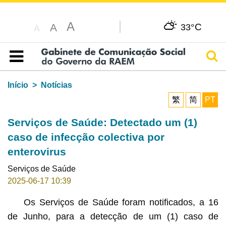
A
C
A
33°
A
Pesq
Índice
Início
Notícias
繁
简
PT
Serviços de Saúde: Detectado um (1)
caso de infecção colectiva por
enterovirus
Serviços de Saúde
2025-06-17 10:39
Os Serviços de Saúde foram notificados, a 16
de Junho, para a detecção de um (1) caso de