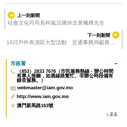
上一則新聞
社會文化司司長柯嵐沉痛悼念黃楓樺先生
下一則新聞
15日戶外表演區大型活動 交通事務局籲善用
免費輕軌及接駁巴士等方式出行
市政署
（853）2833 7676（市民服務熱線 - 辦公時間
有專人接聽，如遇線路繁忙、非辦公時段備有
錄音服務。）
webmaster@iam.gov.mo
http://www.iam.gov.mo
澳門新馬路163號
+ 更多