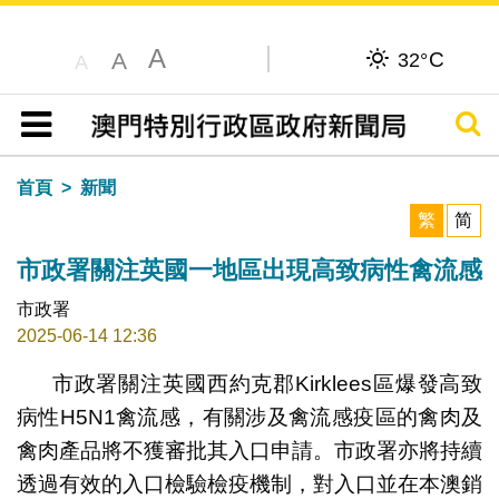
A
C
A
32°
A
搜尋
目錄
首頁
新聞
繁
简
市政署關注英國一地區出現高致病性禽流感
市政署
2025-06-14 12:36
市政署關注英國西約克郡Kirklees區爆發高致
病性H5N1禽流感，有關涉及禽流感疫區的禽肉及
禽肉產品將不獲審批其入口申請。市政署亦將持續
透過有效的入口檢驗檢疫機制，對入口並在本澳銷