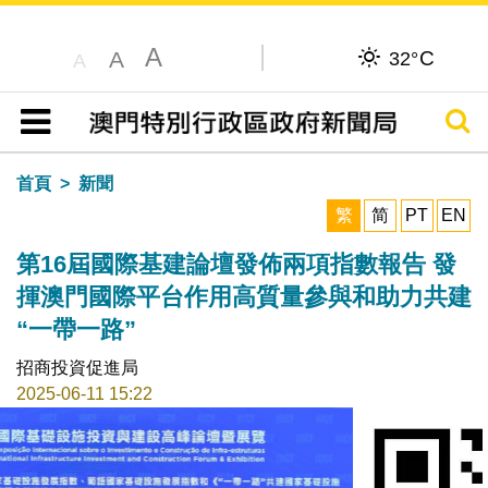
A
C
A
32°
A
搜尋
目錄
首頁
新聞
繁
简
PT
EN
第16屆國際基建論壇發佈兩項指數報告 發
揮澳門國際平台作用高質量參與和助力共建
“一帶一路”
招商投資促進局
2025-06-11 15:22