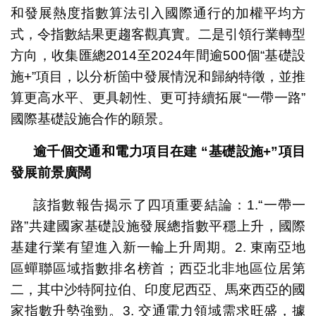
和發展熱度指數算法引入國際通行的加權平均方
式，令指數結果更趨客觀真實。二是引領行業轉型
方向，收集匯總2014至2024年間逾500個“基礎設
施+”項目，以分析箇中發展情況和歸納特徵，並推
算更高水平、更具韌性、更可持續拓展“一帶一路”
國際基礎設施合作的願景。
逾千個交通和電力項目在建 “基礎設施
+”項目
發展前景廣闊
該指數報告揭示了四項重要結論：1.“一帶一
路”共建國家基礎設施發展總指數平穩上升，國際
基建行業有望進入新一輪上升周期。2. 東南亞地
區蟬聯區域指數排名榜首；西亞北非地區位居第
二，其中沙特阿拉伯、印度尼西亞、馬來西亞的國
家指數升勢強勁。3. 交通電力領域需求旺盛，據