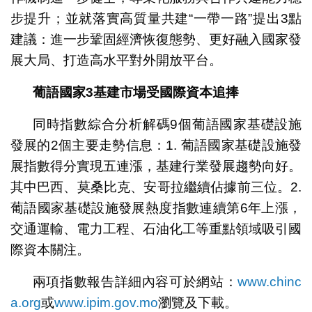
步提升；並就落實高質量共建“一帶一路”提出3點
建議：進一步鞏固經濟恢復態勢、更好融入國家發
展大局、打造高水平對外開放平台。
葡語國家
3基建市場受國際資本追捧
同時指數綜合分析解碼9個葡語國家基礎設施
發展的2個主要走勢信息：1. 葡語國家基礎設施發
展指數得分實現五連漲，基建行業發展趨勢向好。
其中巴西、莫桑比克、安哥拉繼續佔據前三位。2.
葡語國家基礎設施發展熱度指數連續第6年上漲，
交通運輸、電力工程、石油化工等重點領域吸引國
際資本關注。
兩項指數報告詳細內容可於網站：
www.chinc
a.org
或
www.ipim.gov.mo
瀏覽及下載。