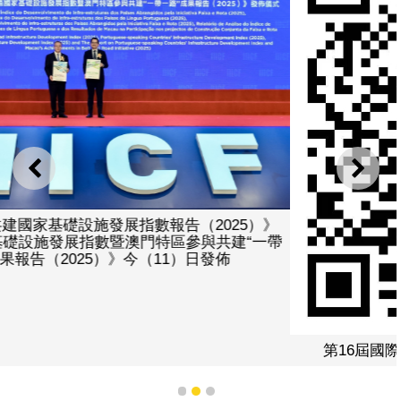
上一則
下一
第16屆國際基建論壇發佈兩項指數報告下載二維碼
1
2
3