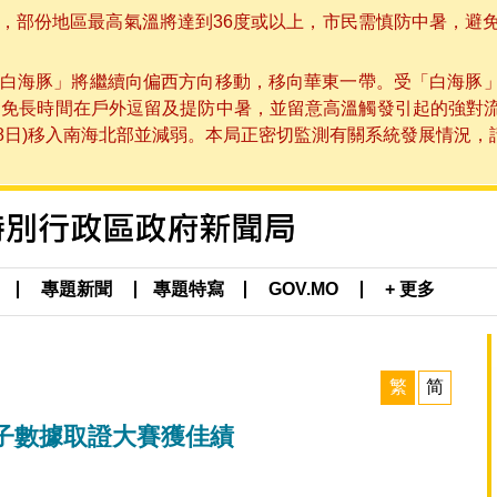
部份地區最高氣溫將達到36度或以上，市民需慎防中暑，避免在烈
白海豚」將繼續向偏西方向移動，移向華東一帶。受「白海豚
避免長時間在戶外逗留及提防中暑，並留意高溫觸發引起的強對
8日)移入南海北部並減弱。本局正密切監測有關系統發展情況，請市
專題新聞
專題特寫
GOV.MO
+ 更多
繁
简
子數據取證大賽獲佳績