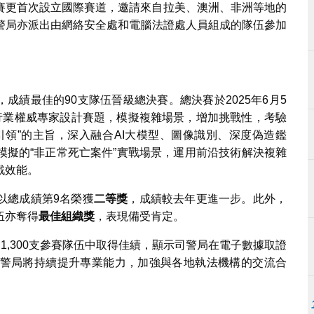
今年大賽更首次設立國際賽道，邀請來自拉美、澳洲、非洲等地的
警局亦派出由網絡安全處和電腦法證處人員組成的隊伍參加
，成績最佳的90支隊伍晉級總決賽。總決賽於2025年6月5
行業權威專家設計賽題，模擬複雜場景，增加挑戰性，考驗
引領”的主旨，深入融合AI大模型、圖像識別、深度偽造鑑
模擬的“非正常死亡案件”實戰場景，運用前沿技術解決複雜
戰效能。
以總成績第9名榮獲
二等獎
，成績較去年更進一步。此外，
伍亦奪得
最佳組織獎
，表現備受肯定。
1,300支參賽隊伍中取得佳績，顯示司警局在電子數據取證
警局將持續提升專業能力，加強與各地執法機構的交流合