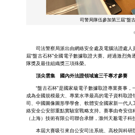
司警局隊伍參加第三屆"盤
司法警察局派出由網絡安全處及電腦法證處人
屆“盤古石杯”全國電子數據取證大賽。經過激烈
隊獎及最佳組織獎三項殊榮。
頂尖雲集 國內外法證領域逾三千專才參賽
“盤古石杯”是國家級電子數據取證專業賽事，
成為全國規模最大、專業水準最高的電子資料取證
司、中國圖像圖形學學會、軟體安全國家新一代人
絡安全公安部重點實驗室戰略支持。賽事由奇安信
（上海）技術有限公司聯合承辦，滁州天邈電子科
本屆大賽吸引來自公安司法系統、高校與科研