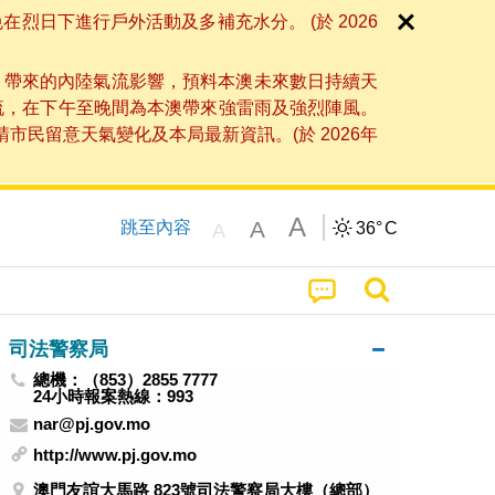
日下進行戶外活動及多補充水分。 (於 2026
」帶來的內陸氣流影響，預料本澳未來數日持續天
流，在下午至晚間為本澳帶來強雷雨及強烈陣風。
民留意天氣變化及本局最新資訊。(於 2026年
A
A
跳至內容
36°
C
A
司法警察局
總機：（853）2855 7777
24小時報案熱線：993
nar@pj.gov.mo
http://www.pj.gov.mo
澳門友誼大馬路 823號司法警察局大樓（總部）