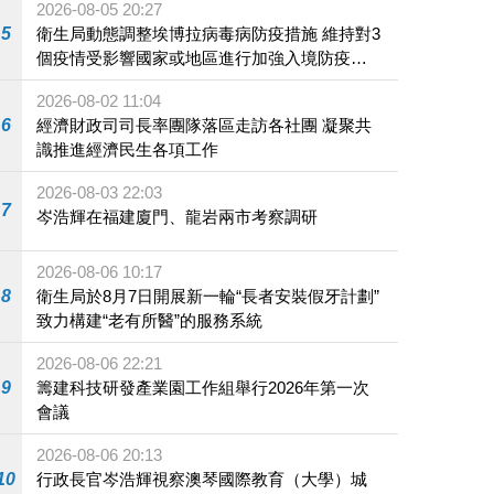
2026-08-05 20:27
5
衛生局動態調整埃博拉病毒病防疫措施 維持對3
個疫情受影響國家或地區進行加強入境防疫措
施
2026-08-02 11:04
6
經濟財政司司長率團隊落區走訪各社團 凝聚共
識推進經濟民生各項工作
2026-08-03 22:03
7
岑浩輝在福建廈門、龍岩兩市考察調研
2026-08-06 10:17
8
衛生局於8月7日開展新一輪“長者安裝假牙計劃”
致力構建“老有所醫”的服務系統
2026-08-06 22:21
9
籌建科技研發產業園工作組舉行2026年第一次
會議
2026-08-06 20:13
10
行政長官岑浩輝視察澳琴國際教育（大學）城