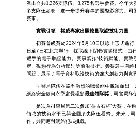
派出合共1,326支隊伍、3,275名選手參賽。
多支隊伍參賽，進一步提升賽事的國際影響力。司
賽事。
實戰引領 權威專家出題
較量取證技術力量
初賽晉級賽於2024年5月10日以線上形式進行
日至7日在北京舉行，採取線下閉卷實操模式，由
選手的電子取證能力。賽事緊扣“技術賦能、實戰
定、視頻行為分析鑑別等前沿技術。參賽選手圍繞
問題，展示了電子資料取證技術的強大創新力與實
司警局隊伍在競爭激烈的職業組中脫穎而出，
網絡安全處何永堅處長獲頒
最佳領隊獎
，司警局隊
是次為司警局第二次參加“盤古石杯”大賽，在逾
領域的技術水平已與全國頂尖隊伍看齊。未來，司
作，共同應對網絡犯罪挑戰。