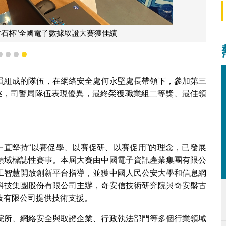
古石杯"全國電子數據取證大賽獲佳績
1
2
3
4
員組成的隊伍，在網絡安全處何永堅處長帶領下，參加第三
角逐，司警局隊伍表現優異，最終榮獲職業組二等獎、最佳領
一直堅持“以賽促學、以賽促研、以賽促用”的理念，已發展
領域標誌性賽事。本屆大賽由中國電子資訊產業集團有限公
工智慧開放創新平台指導，並獲中國人民公安大學和信息網
科技集團股份有限公司主辦，奇安信技術研究院與奇安盤古
技有限公司提供技術支援。
院所、網絡安全與取證企業、行政執法部門等多個行業領域