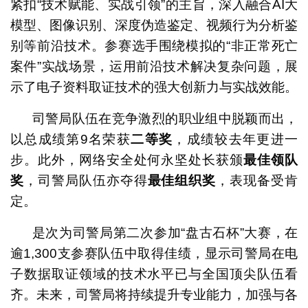
紧扣“技术赋能、实战引领”的主旨，深入融合AI大
模型、图像识别、深度伪造鉴定、视频行为分析鉴
别等前沿技术。参赛选手围绕模拟的“非正常死亡
案件”实战场景，运用前沿技术解决复杂问题，展
示了电子资料取证技术的强大创新力与实战效能。
司警局队伍在竞争激烈的职业组中脱颖而出，
以总成绩第9名荣获
二等奖
，成绩较去年更进一
步。此外，网络安全处何永坚处长获颁
最佳领队
奖
，司警局队伍亦夺得
最佳组织奖
，表现备受肯
定。
是次为司警局第二次参加“盘古石杯”大赛，在
逾1,300支参赛队伍中取得佳绩，显示司警局在电
子数据取证领域的技术水平已与全国顶尖队伍看
齐。未来，司警局将持续提升专业能力，加强与各