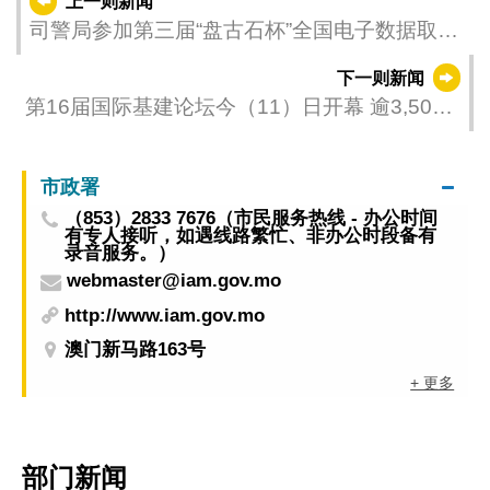
上一则新闻
司警局参加第三届“盘古石杯”全国电子数据取证
大赛获佳绩
下一则新闻
第16届国际基建论坛今（11）日开幕 逾3,500
国际政商云集共筑基建互联互通
市政署
（853）2833 7676（市民服务热线 - 办公时间
有专人接听，如遇线路繁忙、非办公时段备有
录音服务。）
webmaster@iam.gov.mo
http://www.iam.gov.mo
澳门新马路163号
+ 更多
部门新闻