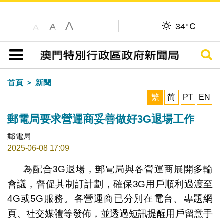
A
C
A
34°
A
搜尋
目錄
首頁
新聞
繁
简
PT
EN
郵電局要求營運商妥善做好3G退場工作
郵電局
2025-06-08 17:09
為配合3G退場，郵電局與各營運商展開多輪
會議，督促其制訂計劃，確保3G用戶順利過渡至
4G或5G服務。各營運商已分別在電台、專題網
頁、社交媒體等發佈，並透過短訊提醒用戶留意手