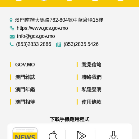
澳門南灣大馬路762-804號中華廣場15樓
https://www.gcs.gov.mo
info@gcs.gov.mo
(853)2833 2886
(853)2835 5426
GOV.MO
意見信箱
澳門雜誌
聯絡我們
澳門年鑑
私隱聲明
澳門相簿
使用條款
下載手機應用程式
澳門政府新聞 APP - App Store 下載
澳門政府新聞 APP - Googl
澳門政府新聞 